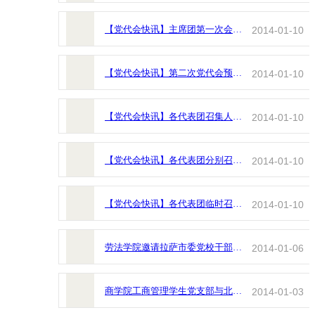
【党代会快讯】主席团第一次会议召开
2014-01-10
【党代会快讯】第二次党代会预备会议召开
2014-01-10
【党代会快讯】各代表团召集人会议顺利举行
2014-01-10
【党代会快讯】各代表团分别召开第一次讨论会
2014-01-10
【党代会快讯】各代表团临时召集人会议召开
2014-01-10
劳法学院邀请拉萨市委党校干部参加新年联欢活动
2014-01-06
商学院工商管理学生党支部与北京军区空军驻通州部队开展红色“1 1”共建活动
2014-01-03