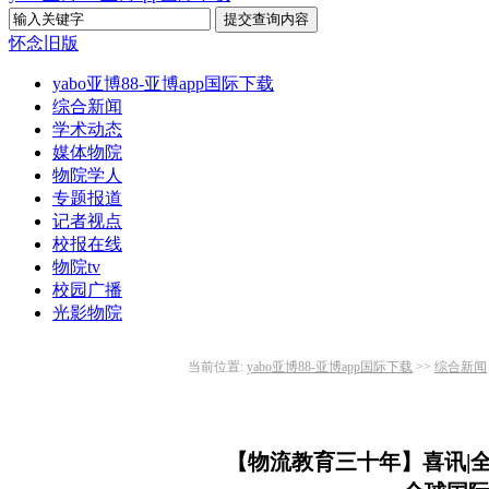
怀念旧版
yabo亚博88-亚博app国际下载
综合新闻
学术动态
媒体物院
物院学人
专题报道
记者视点
校报在线
物院tv
校园广播
光影物院
当前位置:
yabo亚博88-亚博app国际下载
>>
综合新闻
【物流教育三十年】喜讯|