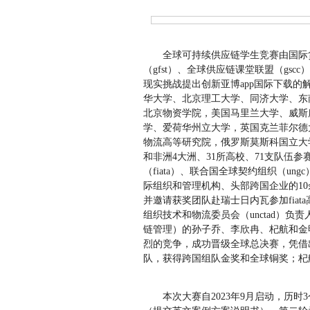
全球可持续供应链学生竞赛由国际货
（gfst）、全球供应链课堂联盟（gs
现实挑战提出创新亚博app国际下载
华大学、北京理工大学、同济大学、东
北京物资学院，美国马里兰大学、威斯
学、爱荷华州立大学，英国克兰菲尔德
物流高等研究院，俄罗斯莫斯科国立大
和非洲4大洲、31所高校、71支队伍
（fiata）、联合国全球契约组织（ung
际组织和管理机构、头部跨国企业的10
并邀请获奖团队赴瑞士日内瓦参加fiata高级别
组织技术和物流委员会（unctad）
链管理）的孙子乔、李欣冉、杞航和金
烈的竞争，成功晋级全球总决赛，凭借出
队，获得跨国组队金奖和全球铜奖；杞航、金明
本次大赛自2023年9月启动，历时