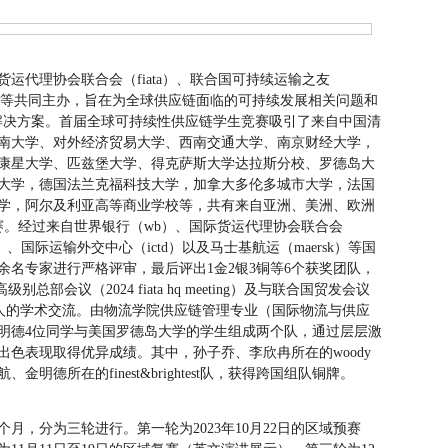
运代理协会联合会（fiata）、联合国可持续运输之友
cc）等共同主办，旨在为全球供应链面临的可持续发展相关问题和
的解决方案。首届全球可持续性供应链学生竞赛吸引了来自中国清
南大学、对外经济贸易大学、西南交通大学、南京财经大学，
康星大学、匹兹堡大学、得克萨斯大学达拉斯分校、罗德岛大
大学，德国法兰克福科技大学，加拿大多伦多城市大学，法国
学，阿尔及利亚高等商业学校等，共有来自亚洲、美洲、欧洲
参赛。经过来自世界银行（wb）、国际货运代理协会联合会
c）、国际运输外交中心（ictd）以及马士基航运（maersk）等国
余名专家进行严格评审，最后评出1金2银3铜等6个获奖团队，
总部会议（2024 fiata hq meeting）及与联合国贸发会议
负责人的学术交流。由物流学院供应链管理专业（国际物流与供应
明德4位同学与美国罗德岛大学的学生组成两个队，通过层层激
色表现取得优异成绩。其中，孙子乔、李欣冉所在的woody
德所在的finest&brightest队，获得跨国组队铜牌。
3个月，分为三轮进行。第一轮为2023年10月22日的区域预赛