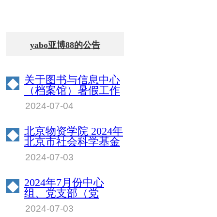
yabo亚博88的公告
关于图书与信息中心
◆
（档案馆）暑假工作
安排的通知
2024-07-04
北京物资学院 2024年
◆
北京市社会科学基金
后期资助项目申报推
2024-07-03
荐名单公示
2024年7月份中心
◆
组、党支部（党
员）、教职工理论学
2024-07-03
习计划安排