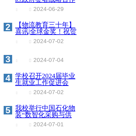
协议
2024-06-29
【物流教育三十年】
2
喜讯|全球金奖！祝贺
我校供应链管理专业
2024-07-02
学生荣获全球国际竞
赛金奖！再创新辉
3
煌！
2024-07-04
学校召开2024届毕业
4
生就业工作促进会
2024-07-02
我校举行中国石化物
5
装“数智化采购与供
应链管理培训班”开
2024-07-01
班仪式