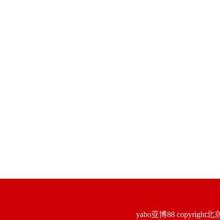
yabo亚博88 copyr