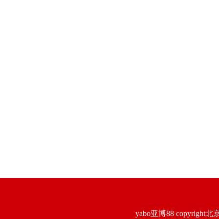
yabo亚博88 copyr