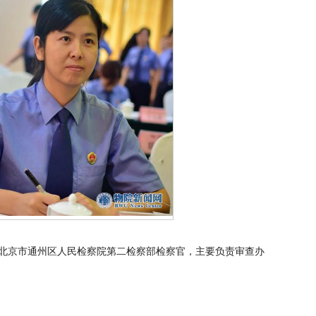
现任北京市通州区人民检察院第二检察部检察官，主要负责审查办