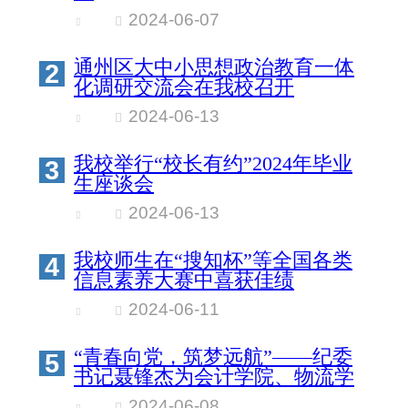
2024-06-07
通州区大中小思想政治教育一体
2
化调研交流会在我校召开
2024-06-13
我校举行“校长有约”2024年毕业
3
生座谈会
2024-06-13
我校师生在“搜知杯”等全国各类
4
信息素养大赛中喜获佳绩
2024-06-11
“青春向党，筑梦远航”——纪委
5
书记聂锋杰为会计学院、物流学
院2024届毕业生党员讲授毕业
2024-06-08