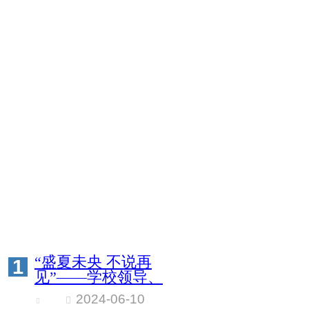
“盛夏未央 不说再
1
见”——学校领导、
老师与2024届毕业生
2024-06-10
合影留念