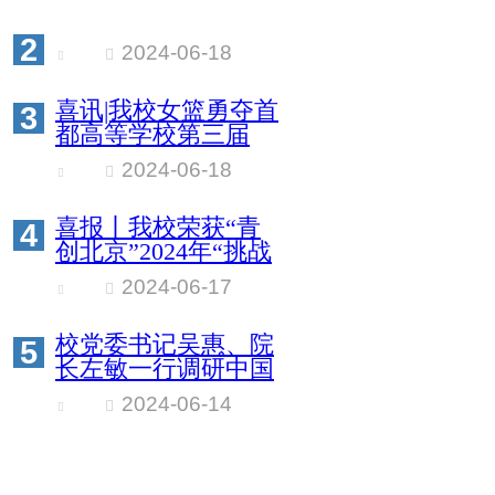
2
2024-06-18
喜讯|我校女篮勇夺首
3
都高等学校第三届
3x3篮球联赛乙组冠
2024-06-18
军
喜报丨我校荣获“青
4
创北京”2024年“挑战
杯”首都大学生创业
2024-06-17
计划竞赛优胜杯
校党委书记吴惠、院
5
长左敏一行调研中国
物流与采购联合会
2024-06-14