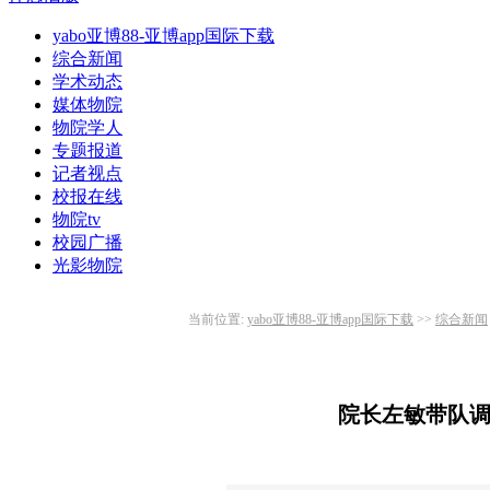
yabo亚博88-亚博app国际下载
综合新闻
学术动态
媒体物院
物院学人
专题报道
记者视点
校报在线
物院tv
校园广播
光影物院
当前位置:
yabo亚博88-亚博app国际下载
>>
综合新闻
院长左敏带队