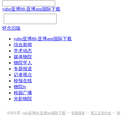
yabo亚博88-亚博app国际下载
怀念旧版
yabo亚博88-亚博app国际下载
综合新闻
学术动态
媒体物院
物院学人
专题报道
记者视点
校报在线
物院tv
校园广播
光影物院
当前位置:
yabo亚博88-亚博app国际下载
>>
专题报道
>>
第三次党代会
>>
新
闻动态
>> 正文