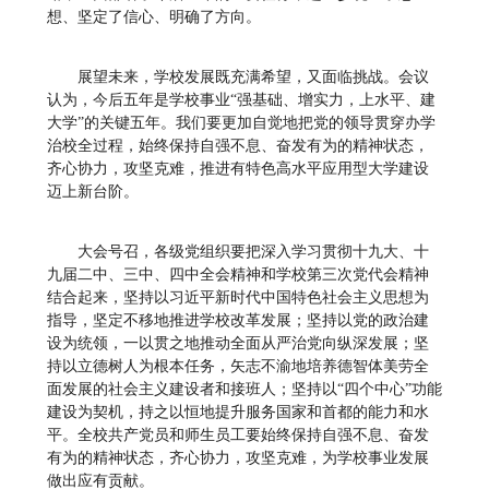
想、坚定了信心、明确了方向。
展望未来，学校发展既充满希望，又面临挑战。会议
认为，今后五年是学校事业“强基础、增实力，上水平、建
大学”的关键五年。我们要更加自觉地把党的领导贯穿办学
治校全过程，始终保持自强不息、奋发有为的精神状态，
齐心协力，攻坚克难，推进有特色高水平应用型大学建设
迈上新台阶。
大会号召，各级党组织要把深入学习贯彻十九大、十
九届二中、三中、四中全会精神和学校第三次党代会精神
结合起来，坚持以习近平新时代中国特色社会主义思想为
指导，坚定不移地推进学校改革发展；坚持以党的政治建
设为统领，一以贯之地推动全面从严治党向纵深发展；坚
持以立德树人为根本任务，矢志不渝地培养德智体美劳全
面发展的社会主义建设者和接班人；坚持以“四个中心”功能
建设为契机，持之以恒地提升服务国家和首都的能力和水
平。全校共产党员和师生员工要始终保持自强不息、奋发
有为的精神状态，齐心协力，攻坚克难，为学校事业发展
做出应有贡献。