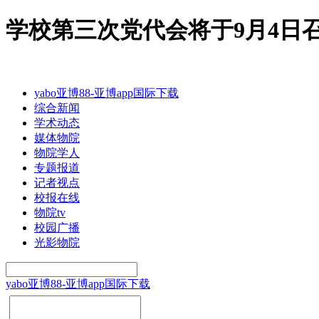
学校第三次党代会将于9月4日召开
yabo亚博88-亚博app国际下载
综合新闻
学术动态
媒体物院
物院学人
专题报道
记者视点
校报在线
物院tv
校园广播
光影物院
yabo亚博88-亚博app国际下载