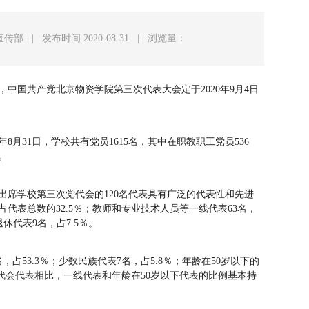
宣传部
|
发布时间:2020-08-31
|
浏览量：
中国共产党北京物资学院第三次代表大会定于2020年9月4日
年8月31日，学校共有党员1615名，其中在职教职工党员536
。
出席学校第三次党代会的120名代表具有广泛的代表性和先进
占代表总数的32.5％；教师和专业技术人员等一线代表63名，
退休代表9名，占7.5％。
，占53.3％；少数民族代表7名，占5.8％；年龄在50岁以下的
次党代会代表相比，一线代表和年龄在50岁以下代表的比例基本持