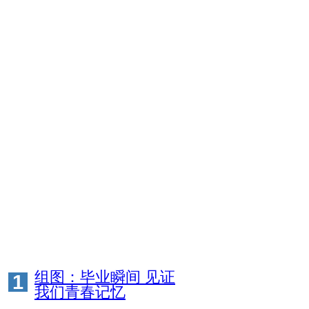
组图：毕业瞬间 见证
1
我们青春记忆