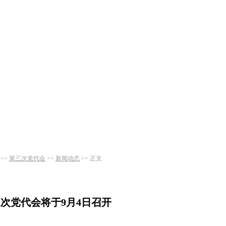
>>
第三次党代会
>>
新闻动态
>> 正文
次党代会将于9月4日召开