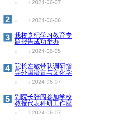
2024-06-07
2
2024-06-06
我校党纪学习教育专
3
题报告成功举办
2024-06-05
院长左敏带队调研指
4
导外国语言与文化学
院工作
2024-06-07
副院长张闯参加学校
5
教授代表科研工作座
谈会
2024-06-07