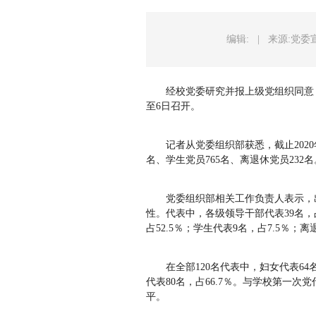
编辑:
|
来源:党委
经校党委研究并报上级党组织同意，
至6日召开。
记者从党委组织部获悉，截止2020
名、学生党员765名、离退休党员232名
党委组织部相关工作负责人表示，
性。代表中，各级领导干部代表39名，
占52.5％；学生代表9名，占7.5％；离
在全部120名代表中，妇女代表64名
代表80名，占66.7％。与学校第一
平。