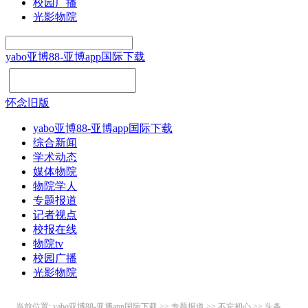
校园广播
光影物院
yabo亚博88-亚博app国际下载
怀念旧版
yabo亚博88-亚博app国际下载
综合新闻
学术动态
媒体物院
物院学人
专题报道
记者视点
校报在线
物院tv
校园广播
光影物院
当前位置:
yabo亚博88-亚博app国际下载
>>
专题报道
>>
不忘初心
>>
头条