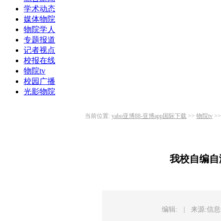
学术动态
媒体物院
物院学人
专题报道
记者视点
校报在线
物院tv
校园广播
光影物院
当前位置:
yabo亚博88-亚博app国际下载
>>
物院tv
>
我校自编自
编辑:
|
来源:信