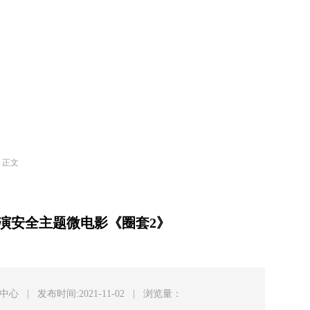
> 正文
演安全主题微电影《圈套2》
息中心
|
发布时间:2021-11-02
|
浏览量：