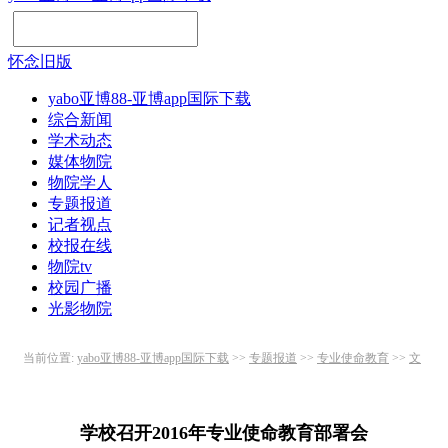
怀念旧版
yabo亚博88-亚博app国际下载
综合新闻
学术动态
媒体物院
物院学人
专题报道
记者视点
校报在线
物院tv
校园广播
光影物院
当前位置:
yabo亚博88-亚博app国际下载
>>
专题报道
>>
专业使命教育
>>
文
件精神
>> 正文
学校召开2016年专业使命教育部署会