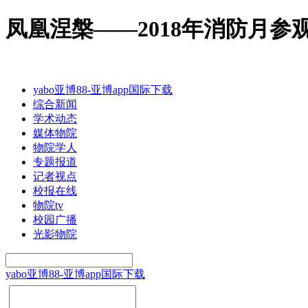
凤凰涅槃——2018年消防月参观
yabo亚博88-亚博app国际下载
综合新闻
学术动态
媒体物院
物院学人
专题报道
记者视点
校报在线
物院tv
校园广播
光影物院
yabo亚博88-亚博app国际下载