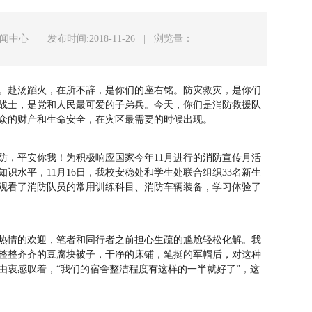
新闻中心
|
发布时间:2018-11-26
|
浏览量：
。赴汤蹈火，在所不辞，是你们的座右铭。防灾救灾，是你们
战士，是党和人民最可爱的子弟兵。今天，你们是消防救援队
众的财产和生命安全，在灾区最需要的时候出现。
防，平安你我！为积极响应国家今年11月进行的消防宣传月活
识水平，11月16日，我校安稳处和学生处联合组织33名新生
观看了消防队员的常用训练科目、消防车辆装备，学习体验了
热情的欢迎，笔者和同行者之前担心生疏的尴尬轻松化解。我
整整齐齐的豆腐块被子，干净的床铺，笔挺的军帽后，对这种
由衷感叹着，“我们的宿舍整洁程度有这样的一半就好了”，这