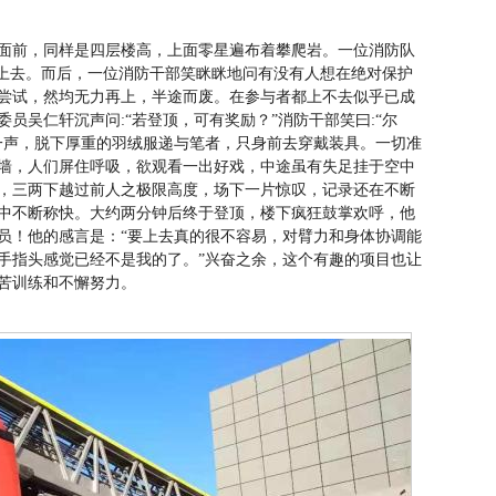
面前，同样是四层楼高，上面零星遍布着攀爬岩。一位消防队
了上去。而后，一位消防干部笑眯眯地问有没有人想在绝对保护
尝试，然均无力再上，半途而废。在参与者都上不去似乎已成
委员吴仁轩沉声问:“若登顶，可有奖励？”消防干部笑曰:“尔
一声，脱下厚重的羽绒服递与笔者，只身前去穿戴装具。一切准
墙，人们屏住呼吸，欲观看一出好戏，中途虽有失足挂于空中
，三两下越过前人之极限高度，场下一片惊叹，记录还在不断
中不断称快。大约两分钟后终于登顶，楼下疯狂鼓掌欢呼，他
员！他的感言是：“要上去真的很不容易，对臂力和身体协调能
手指头感觉已经不是我的了。”兴奋之余，这个有趣的项目也让
苦训练和不懈努力。