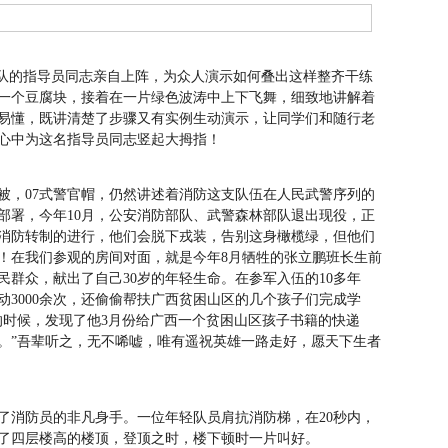
中队的指导员同志亲自上阵，为众人演示如何叠出这样整齐干练
一个豆腐块，接着在一片绿色波涛中上下飞舞，细致地讲解着
易懂，既讲清楚了步骤又有实例生动演示，让同学们和随行老
心中为这名指导员同志竖起大拇指！
棉被，07式警官帽，仍然讲述着消防这支队伍在人民武警序列的
部署，今年10月，公安消防部队、武警森林部队退出现役，正
消防转制的进行，他们会脱下戎装，告别这身橄榄绿，但他们
！在我们参观的房间对面，就是今年8月牺牲的张立鹏班长生前
群众，献出了自己30岁的年轻生命。在参军入伍的10多年
3000余次，还偷偷帮扶广西贫困山区的几个孩子们完成学
的时候，发现了他3月份给广西一个贫困山区孩子书籍的快递
。”吾辈听之，无不唏嘘，唯有遥祝英雄一路走好，愿天下生者
了消防员的非凡身手。一位年轻队员肩抗消防梯，在20秒内，
了四层楼高的楼顶，登顶之时，楼下顿时一片叫好。