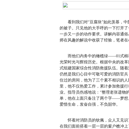
看到我们对“豆腐块”如此羡慕，
的被子。只见他的大手呼的一下打开了
一步又一步的动作要求。讲解内容通俗
师在风趣的解说中收获了经验，笔者在
而他们内务中的橄榄绿——01式
光荣时光与辉煌历史。根据中央的改革
式组建国家综合性消防救援队伍。随着
仍然是我们心目中可敬可爱的消防官兵
住过的房间，他为了三个素不相识的人民
里，他不仅热爱工作，累计参加救援行动
业。指导员伤感地说：“整理老张遗物
单，他在上面只备注了两个字——梦想
爱惜生命，发奋自强，不负韶华。
怀着对消防员的钦佩，众人又见识
在我们面前搭着一层一层的窗户檐冲上