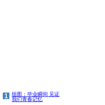
组图：毕业瞬间 见证
1
我们青春记忆