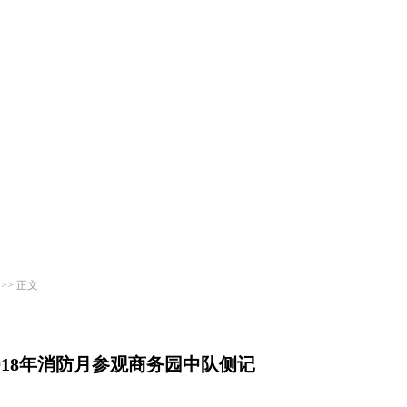
>> 正文
018年消防月参观商务园中队侧记