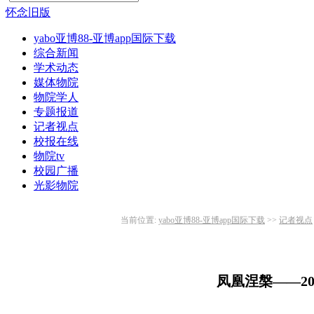
怀念旧版
yabo亚博88-亚博app国际下载
综合新闻
学术动态
媒体物院
物院学人
专题报道
记者视点
校报在线
物院tv
校园广播
光影物院
当前位置:
yabo亚博88-亚博app国际下载
>>
记者视点
凤凰涅槃——2