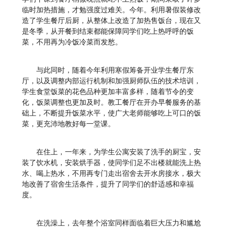
临时加热措施，才勉强度过难关。今年。利用暑假装修改
造了学生餐厅后厨，从整体上改造了加热售饭台，现在又
是冬季，从开餐到结束都能保障同学们吃上热呼呼的饭
菜，不用再为冷饭冷菜而发愁。
与此同时，随着今年利用寒假筹备开业学生餐厅东
厅，以及调整内部运行机制和加强厨师队伍的技术培训，
学生食堂饭菜的花色品种更加丰富多样，随着节令的变
化，饭菜调整也更加及时。教工餐厅在开办早餐服务的基
础上，不断提升饭菜水平，使广大老师能够吃上可口的饭
菜，更充沛地教好每一堂课。
在住上，一年来，为学生公寓安装了洗手的厨宝，安
装了饮水机，安装烘手器，使同学们足不出楼就能洗上热
水、喝上热水，不用再专门走出宿舍去开水房接水，极大
地改善了宿舍生活条件，提升了同学们的舒适感和幸福
度。
在洗澡上，去年整个浴室同样面临着巨大压力和尴尬