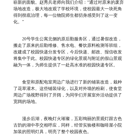
崭新的面貌。赵秀兵老师向我们介绍：“通过对原来的废弃
场地改造，极大地改观了学校环境，使校园最大一块死角
得到彻底治理，每一位物院师生都切身感受到了这一变
化。”
20号学生公寓北侧的原后勤服务区，通过暑假改造，
搬走了原来的后勤维修、售水电、餐饮原料检测等班组，
改建成了校园快递分发专区，今后快递、邮政、报信收发
将集中于此。校园快递专区的绿化景观与附近的假山景观
融为一体，为师生提供了一处高水准的校园快递专区。
食堂和原配电室周边广场进行了新的铺装改造，栽种
了花草灌木。这些铺装绿化，以及对外墙的粉刷，使食堂
周边广场视野得到了开阔，为同学们开展室外活动提供了
宽阔的场地。
漫步后湖，夜晚灯火璀璨，五彩绚丽的景观灯跟古色
古韵的湖中亭交相呼应，同样，经管实验楼和咖啡屋小院
加装的照明灯具，明亮了整个校园夜色。