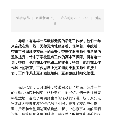
编辑:李凡
|
来源:新闻中心
|
发布时间:2018-12-04
|
浏览
量：
导语：
有这样一群默默无闻的后勤工作者，他们一年
来奋战在第一线，无怨无悔地服务着、保障着、奉献着，
带来了校园环境整体上的跃升，带来了服务师生满意度的
整体提升，带来了学校重点工作的高水平保障。所有这一
切，得益于他们在工作思路上的转变，得益于他们在工作
作风上的转变。工作思路上更加倾向于服务师生直接关
切，工作作风上更加狠抓落实、更加狠抓精细化管理。
光阴似箭，日月如梭，转眼间又到了年底。经过一年
的忙碌，物院校园变得格外美丽，图书馆北侧一改往日废
料堆放地，变成了可供师生休闲活动的轮滑广场，原配电
室改建为带咖啡屋的特色教学小院，提升了校园中心格
调，后湖和食堂周边面貌焕然一新，中心楼宇加装的照明
设施，使校园夜色更加璀璨，碧绿整齐的草坪和茂盛的绿