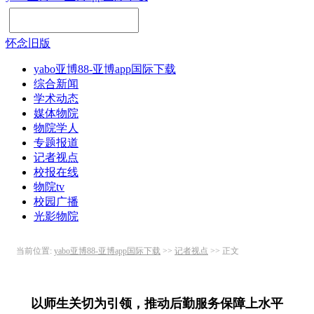
怀念旧版
yabo亚博88-亚博app国际下载
综合新闻
学术动态
媒体物院
物院学人
专题报道
记者视点
校报在线
物院tv
校园广播
光影物院
当前位置:
yabo亚博88-亚博app国际下载
>>
记者视点
>> 正文
以师生关切为引领，推动后勤服务保障上水平