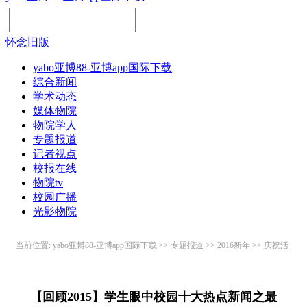
怀念旧版
yabo亚博88-亚博app国际下载
综合新闻
学术动态
媒体物院
物院学人
专题报道
记者视点
校报在线
物院tv
校园广播
光影物院
当前位置:
yabo亚博88-亚博app国际下载
>>
专题报道
>>
2016新年
>>
庆祝活
动
>> 正文
【回顾2015】学生眼中校园十大热点新闻之最