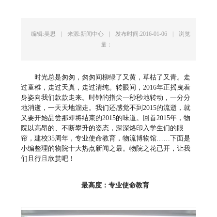
编辑:吴思
|
来源:新闻中心
|
发布时间:2016-01-06
|
浏览
量：
时光总是匆匆，匆匆间柳绿了又黄，草枯了又青。走
过童稚，走过天真，走过清纯。转眼间，2016年正摇曳着
身姿向我们款款走来。时钟的指尖一秒秒地转动，一分分
地消逝，一天天地溜走。我们还感觉不到2015的流逝，就
又要开始品尝那即将结束的2015的味道。回首2015年，物
院以高昂的、不断攀升的姿态，深深烙印入学生们的眼
帘，建校35周年，专业使命教育，物流博物馆……下面是
小编整理的物院十大热点新闻之最。物院之花已开，让我
们且行且欣赏吧！
最高度：专业使命教育