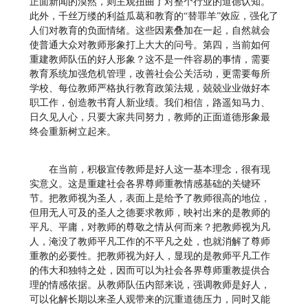
正面新闻的漠然，则主观扭曲了对整个行业的道德认知。
此外，千丝万缕的利益瓜葛和教育的“替罪羊”效应，强化了
人们对教育的负面情绪。这些因素叠加在一起，自然就会
使普通大众对教师形象打上大大的问号。第四，当前如何
重建教师队伍的好人形象？这不是一件容易的事情，需要
教育系统加强危机管理，改善社会公关活动，更需要每所
学校、每位教师严格执行教育政策法规，兢兢业业做好本
职工作，创造教书育人新业绩。我们相信，路遥知马力、
日久见人心，只要大家共同努力，教师的正面道德形象最
终会重新树立起来。
在当前，积极宣传教师是好人这一基本理念，很有现
实意义。这是重建社会各界尊师重教情感基础的关键环
节。把教师视为圣人，表面上是给予了教师很高的地位，
但用无人可及的圣人之德要求教师，映衬出来的是教师的
平凡、平庸，对教师的尊敬之情从何而来？把教师视为凡
人，淹没了教师平凡工作的不平凡之处，也就消解了尊师
重教的必要性。把教师视为好人，显现的是教师平凡工作
的伟大和独特之处，因而可以为社会各界尊师重教提供合
理的情感依据。从教师队伍内部来说，强调教师是好人，
可以化解长期以来圣人观带来的沉重道德压力，同时又能