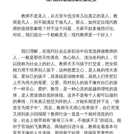
教师不是圣人，从古至今也没有几位真正的圣人。教
师是凡人，但不能满足于做凡人。那么，如何定位现代教
师的道德形象呢？对于这个问题，大家不妨多做些讨论。
对此，我们提出一个粗略意见：现代教师是一个好人！
我们理解，在现代社会众多职业中自觉选择做教师的
人，一般是那些天性善良、热心助人、淡泊名利的人，可
以统称为社会上的好人。教师天天与孩子打交道，把全部
精力用于培养别人孩子，这种慈爱之心，是人格的伟大表
现。爱自己的孩子，其基础是动物本能，虽然人们常把它
上升为伟大的母爱、父爱。而对别人的孩子像对自己的孩
子一样关心、爱护、教导，是一种心灵的超越和理性的选
择，是人类道德自觉的体现。这并不是每个人都可以做到
的事情，只有真正慈悲为怀的人，才能长期坚持下去，“俯
首甘为孺子牛”。而且，教师天天用心培养孩子，自己究竟
又得到多少回报呢？教师行业一直是一个相对清贫的行
业，社会上很早就有“家有三斗米，不做孩子王”的说法。相
对于官场的飞黄腾达、商场的日进斗金，教师走着基本与
富贵无缘的人生道路。那些善于钻营、怀揣富贵梦想的