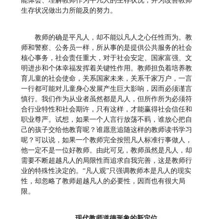
能体会、理解教师作为平凡人的生存状况，并为改善教师
生存状况做出力所能及的努力。
教师的确是平凡人，却不能以凡人之心任性而为。教
师和警察、公务员一样，所从事的是提供公共服务的社会
核心事务，社会责任重大，对于社会安定、国家富强、文
明进步和个体幸福发挥着关键性作用。教师担负着培养教
育儿童的社会使命，关系国家未来，关系千家万户，一言
一行都可能对儿童身心发展产生巨大影响，因而必须谨言
慎行。我们作为从业者虽然都是凡人，但所作所为必须符
合行业特性和社会期许，只有这样，才能赢得社会信任和
职业尊严。试想，如果一个人言行放荡不羁，谁放心把自
己的孩子交给他教育呢？谁愿意追随这样的教师读书学习
呢？可以说，如果一个教师完全按照凡人标准行事做人，
他一定不是一位好教师。由此可见，教师虽然是凡人，却
需要不断超越凡人的局限性而追求自我完善，这是教师行
业的特殊性决定的。“凡人观”只强调教师本是凡人的现实
性，却忽略了教师超越凡人的必要性，因而也有很大局
限。
现代教师道德形象的新定位