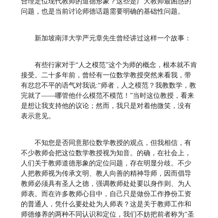
合理定位现代教师的道德形象？这些是广大教师最困惑的
问题，也是当前讨论师德话题需要明确的基础性问题。
新加坡南洋大学严元章先生曾经讲过这样一个故事：
有些行家对于“人之模范”这个为师的概念，根本就不肯
接受。二十多年前，曾经有一位数学教授突然来看我，带
有忿忿不平的语气对我说:“师者，人之模范？我教数学，教
完就了——哪管他什么模范不模范！”当时这位教授，看来
是想让我支持他的议论；然而，我只是对着他微笑，没有
表示意见。
不知您是否同意那位数学教授的观点，但我相信，有
不少教师会把这位数学教授视为知音。的确，在社会上，
人们关于教师道德形象的定位问题，存在明显分歧。不少
人把教师视为传承文明、教人向善的精神导师，因而倡导
教师必须具有圣人之德，强调教师处处要以身作则、为人
师表。而在许多教师心目中，自己只是做份工作挣份工资
的普通人，凭什么要处处为人师表？这是关于教师工作和
师德修养的两种不同认识和定位，我们不妨把前者称为“圣