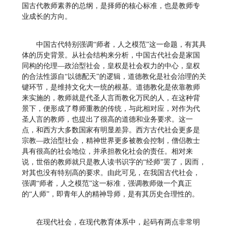
国古代教师素养的总纲，是择师的核心标准，也是教师专
业成长的方向。
中国古代特别强调“师者，人之模范”这一命题，有其具
体的历史背景。从社会结构来分析，中国古代社会是家国
同构的伦理—政治型社会，皇权是社会权力的中心，皇权
的合法性源自“以德配天”的逻辑，道德教化是社会治理的关
键环节，是维持文化大一统的根基。道德教化是依靠教师
来实施的，教师就是代圣人言而教化万民的人，在这种背
景下，便形成了尊师重教的传统，与此相对应，对作为代
圣人言的教师，也提出了很高的道德和业务要求。这一
点，和西方大多数国家有明显差异。西方古代社会更多是
宗教—政治型社会，精神世界更多被教会控制，僧侣教士
具有很高的社会地位，并承担教化社会的责任。相对来
说，世俗的教师就只是教人读书识字的“经师”罢了，因而，
对其也没有特别高的要求。由此可见，在我国古代社会，
强调“师者，人之模范”这一标准，强调教师做一个真正
的“人师”，即青年人的精神导师，是有其历史合理性的。
在现代社会，在现代教育体系中，起码有两点非常明