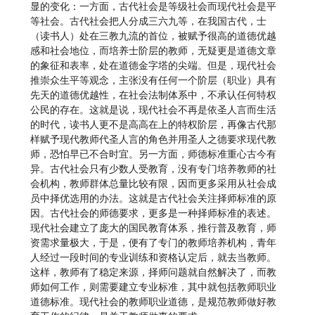
显的变化：一方面，古代社会是等级社会而现代社会是平
等社会。古代社会把人分成三六九等，在我国古代，士
（读书人）处在三教九流的首位，被赋予很高的道德优越
感和社会地位，而培养士阶层的教师，无疑更是道德文章
的象征和表率，处在道德金字塔的尖端。但是，现代社会
推崇众生平等观念，主张没有任何一个阶层（职业）具有
先天的道德优越性，在社会法制体系中，不承认任何特权
公民的存在。这就是说，现代社会不再是依圣人言而生活
的时代，读书人更不是高高在上的特权阶层，再像古代那
样赋予现代教师代圣人言的角色并用圣人之德要求现代教
师，恐怕早已不合时宜。另一方面，师德标准重心古今有
异。古代社会只有少数人受教育，没有专门培养教师的社
会机构，教师群体总量比较有限，因而更多采用从社会成
员中择优选用的办法。这就是古代社会关注择师标准的原
因。古代社会的师德要求，更多是一种择师标准的表述。
现代社会建立了庞大的国民教育体系，推行普及教育，师
资需求量极大，于是，便有了专门的教师培养机构，青年
人经过一段时间的专业训练和资格认定后，就去当教师。
这样，教师有了稳定来源，择师问题就自然解决了，而教
师如何工作，则需要建立专业标准，其中就包括教师职业
道德标准。现代社会的教师职业道德，是规范教师做好教