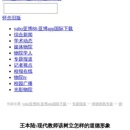
怀念旧版
yabo亚博88-亚博app国际下载
综合新闻
学术动态
媒体物院
物院学人
专题报道
记者视点
校报在线
物院tv
校园广播
光影物院
当前位置:
yabo亚博88-亚博app国际下载
>>
专题报道
>>
师德师风专题
>>
师
德论坛
>> 正文
王本陆:现代教师该树立怎样的道德形象