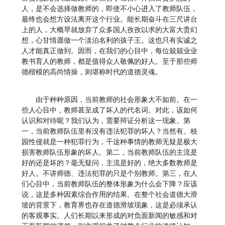
人，是不会选择做教师的，即使不小心进入了教师队伍，
最终也会想方设法离开这个行业。能长期奋斗在三尺讲台
上的人，大概早就放弃了众多国人孜孜以求的大富大贵幻
想，心甘情愿做一个淡泊名利的孩子王。这也只有实诚之
人才能真正做到。因而，在我们的心目中，每位兢兢业业
教书育人的教师，都是值得众人敬佩的好人。至于那些师
德楷模的高尚情操，则堪称时代的道德灵魂。
由于种种原因，当前教师的社会形象大不如前。在一
些人心目中，教师甚至成了坏人的代名词。对此，该如何
认识和对待呢？我们认为，需要辩证分析这一现象。第
一，当前教师队伍里有没有违法犯罪的坏人？当然有。校
园性侵就是一种犯罪行为，干这种事情的教师无疑是极大
损害教师队伍形象的坏人。第二，当前教师队伍的主流是
好的还是坏的？毫无疑问，主流是好的，绝大多数教师是
好人。不讲师德、违法犯罪的只是个别教师。第三，在人
们心目中，当前教师队伍的整体形象为什么会下降？应该
说，这是多种因素综合作用的结果。在整个社会道德大滑
坡的背景下，教育界也存在道德滑坡现象，这是必须承认
的客观事实。人们长期以来形成的对负面新闻的敏感和对