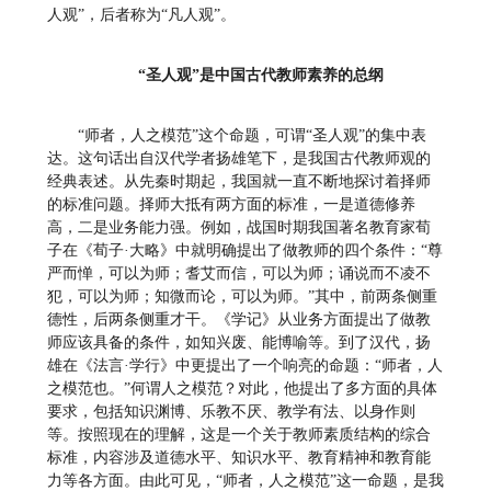
人观”，后者称为“凡人观”。
“圣人观”是中国古代教师素养的总纲
“师者，人之模范”这个命题，可谓“圣人观”的集中表
达。这句话出自汉代学者扬雄笔下，是我国古代教师观的
经典表述。从先秦时期起，我国就一直不断地探讨着择师
的标准问题。择师大抵有两方面的标准，一是道德修养
高，二是业务能力强。例如，战国时期我国著名教育家荀
子在《荀子·大略》中就明确提出了做教师的四个条件：“尊
严而惮，可以为师；耆艾而信，可以为师；诵说而不凌不
犯，可以为师；知微而论，可以为师。”其中，前两条侧重
德性，后两条侧重才干。《学记》从业务方面提出了做教
师应该具备的条件，如知兴废、能博喻等。到了汉代，扬
雄在《法言·学行》中更提出了一个响亮的命题：“师者，人
之模范也。”何谓人之模范？对此，他提出了多方面的具体
要求，包括知识渊博、乐教不厌、教学有法、以身作则
等。按照现在的理解，这是一个关于教师素质结构的综合
标准，内容涉及道德水平、知识水平、教育精神和教育能
力等各方面。由此可见，“师者，人之模范”这一命题，是我