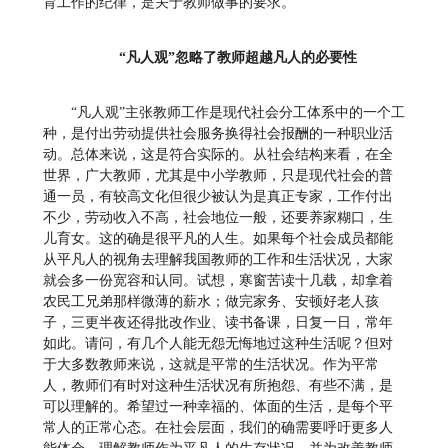
育工作的纪律，是关于教师做事的要求。
“凡人观”忽略了教师超越凡人的必要性
“凡人观”主张教师工作是现代社会分工体系中的一个工
种，是付出劳动提供社会服务换得社会报酬的一种职业活
动。总体来说，这是符合实际的。从社会结构来看，在全
世界，广大教师，尤其是中小学教师，只是现代社会的普
通一员，有较高文化但很少被认为是真正专家，工作付出
不少，劳动收入不高，社会地位一般，还要养家糊口，生
儿育女。这的确是很平凡的人生。如果每个社会成员都能
从平凡人的视角去理解我国教师的工作和生活状况，大家
就会多一份宽容和认同。试想，寒窗苦读十几载，却拿着
农民工兄弟那样微薄的薪水；做完家务、安顿好老人孩
子，三更半夜还得批改作业、读书备课，日复一日，常年
如此。请问，有几个人能无怨无悔地过这种生活呢？但对
于大多数教师来说，这就是平常的生活状况。作为平常
人，教师们有时对这种生活状况有所抱怨、有些不满，是
可以理解的。希望过一种幸福的、体面的生活，是每个平
常人的正常心态。在社会层面，我们的确需要呼吁更多人