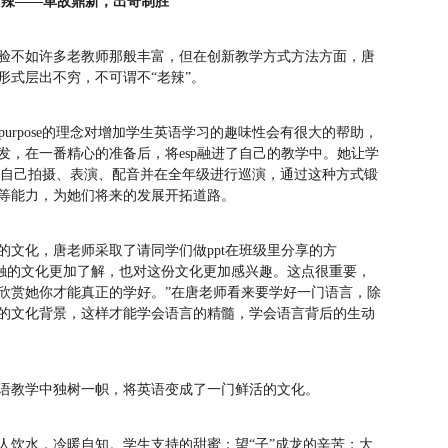
辣——革故鼎新，出奇制胜
验不如许多老教师那般丰富，但在创新教学方式方法方面，唐
形式层出不穷，不可谓不“老辣”。
specialpurpose的理念对增加学生英语学习的趣味性会有很大的帮助，
发，在一番精心的准备后，将esp融进了自己的教学中。她让学
计，自己拍摄、表演、配音并在全年级进行巡演，通过这种方式锻
演等能力，为她们将来的发展开拓道路。
的文化，唐老师采取了请同学们做ppt在班级里分享的方
接触的文化更加了解，也对这份文化更加感兴趣。这点很重要，
欣赏她你才能真正的学好。”在唐老师看来要学好一门语言，除
的文化背景，这样才能学会语言的精髓，学会语言背后的生动
英语教学中独树一帜，将英语变成了一门鲜活的文化。
人饮水，冷暖自知。学生支持的甜蜜；望“子”成龙的辛苦；大