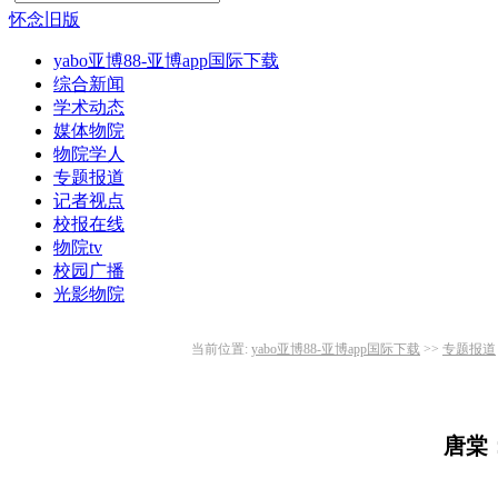
怀念旧版
yabo亚博88-亚博app国际下载
综合新闻
学术动态
媒体物院
物院学人
专题报道
记者视点
校报在线
物院tv
校园广播
光影物院
当前位置:
yabo亚博88-亚博app国际下载
>>
专题报道
唐棠