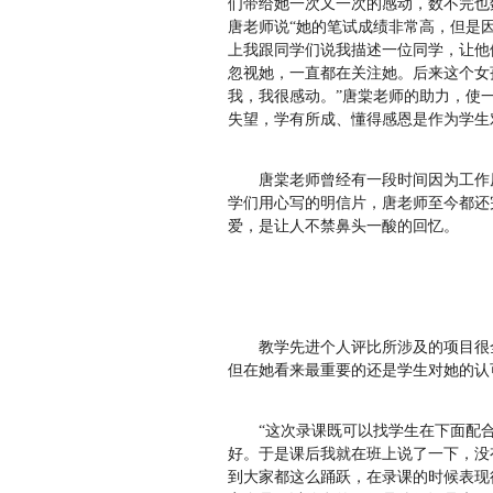
们带给她一次又一次的感动，数不完也
唐老师说“她的笔试成绩非常高，但是
上我跟同学们说我描述一位同学，让他
忽视她，一直都在关注她。后来这个女
我，我很感动。”唐棠老师的助力，使
失望，学有所成、懂得感恩是作为学
唐棠老师曾经有一段时间因为工作
学们用心写的明信片，唐老师至今都还
爱，是让人不禁鼻头一酸的回忆。
教学先进个人评比所涉及的项目很
但在她看来最重要的还是学生对她的
“这次录课既可以找学生在下面配
好。于是课后我就在班上说了一下，没
到大家都这么踊跃，在录课的时候表现