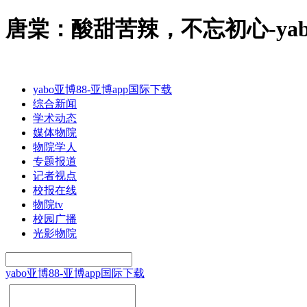
唐棠：酸甜苦辣，不忘初心-yab
yabo亚博88-亚博app国际下载
综合新闻
学术动态
媒体物院
物院学人
专题报道
记者视点
校报在线
物院tv
校园广播
光影物院
yabo亚博88-亚博app国际下载