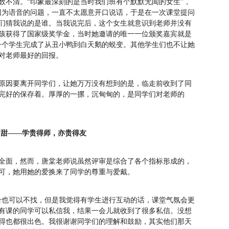
数不清。“印象最深刻的是当时我们班有个默默无闻的女生”，
因为语音的问题，一直不太愿意开口说话，于是在一次课堂提问
们猜我说的是谁。当我说完后，这个女生就意识到老师并没有
孩获得了国家级奖学金，当时她邀请的唯一一位颁奖嘉宾就是
一个学生完成了从丑小鸭到白天鹅的蜕变。其他学生们也不让她
生对老师最好的回报。
原因要离开同学们，让她万万没有想到的是，临走前收到了同
完好的保存着。厚厚的一摞，沉甸甸的，是同学们对老师的
甜——学贵得师，亦贵得友
全面，然而，唐棠老师说虽然评审是综合了各个指标形成的，
认可，她用她的爱换来了同学的尊重与爱戴。
合也可以不找，但是我觉得有学生进行互动的话，课堂气氛会更
有课的同学可以私信我，结果一会儿就收到了很多私信。没想
得也都很出色。我很谢谢同学们的理解和鼓励，其实他们那天