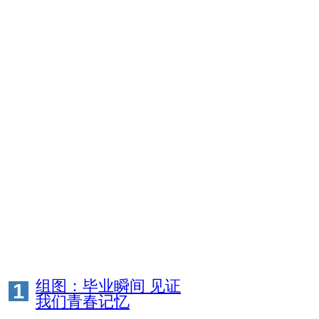
组图：毕业瞬间 见证
1
我们青春记忆