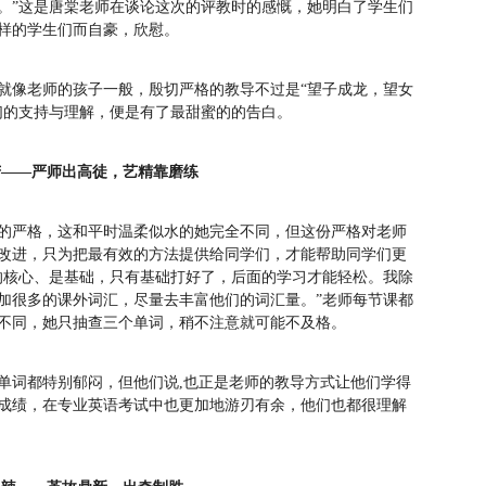
。”这是唐棠老师在谈论这次的评教时的感慨，她明白了学生们
这样的学生们而自豪，欣慰。
就像老师的孩子一般，殷切严格的教导不过是“望子成龙，望女
生们的支持与理解，便是有了最甜蜜的的告白。
苦——严师出高徒，艺精靠磨练
的严格，这和平时温柔似水的她完全不同，但这份严格对老师
改进，只为把最有效的方法提供给同学们，才能帮助同学们更
的核心、是基础，只有基础打好了，后面的学习才能轻松。我除
加很多的课外词汇，尽量去丰富他们的词汇量。”老师每节课都
式不同，她只抽查三个单词，稍不注意就可能不及格。
单词都特别郁闷，但他们说,也正是老师的教导方式让他们学得
成绩，在专业英语考试中也更加地游刃有余，他们也都很理解