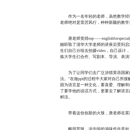
作为一名年轻的老师，虽然教学经
老师绝对是雷厉风行，种种新颖的教学
唐老师觉得esp——englishfor
她听取了清华大学老师的讲座后受到启
生们自己分组去拍摄video，自己设
炼大学生们合作、写剧本、导演、表
为了让同学们去广泛涉猎英语国家
法。“在做ppt的过程中大家对自己所
因为语言是一种文化，要喜爱、理解和
了要学他的说话方式，更要去了解语言
鲜活。
带着这份创新的火辣，唐老师在
酸甜苦辣，这中间的滋味也许是如