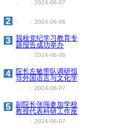
2024-06-07
2
2024-06-06
我校党纪学习教育专
3
题报告成功举办
2024-06-05
院长左敏带队调研指
4
导外国语言与文化学
院工作
2024-06-07
副院长张闯参加学校
5
教授代表科研工作座
谈会
2024-06-07