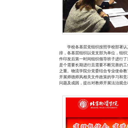
学校各基层党组织按照学校部署认
排，各基层组织以党支部为单位，组织
件印发后第一时间组织领导班子进行了
是个需要长期进行且需要不断完善的工
之重。物流学院分党委结合专业使命教
开展师德师风相关文件政策的学习和竞
问题及成因，提出对教师开展法治观念