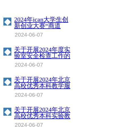
2024年ican大学生创
◆
新创业大赛“商道
杯”管理决策模拟挑
2024-06-07
战赛北京物资学院校
园赛成绩公示
关于开展2024年度实
◆
验室安全检查工作的
通知
2024-06-07
关于开展2024年北京
◆
高校优秀本科教学服
务保障人员评选工作
2024-06-07
的通知
关于开展2024年北京
◆
高校优秀本科实验教
学指导教师评选工作
2024-06-07