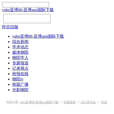
yabo亚博88-亚博app国际下载
怀念旧版
yabo亚博88-亚博app国际下载
综合新闻
学术动态
媒体物院
物院学人
专题报道
记者视点
校报在线
物院tv
校园广播
光影物院
当前位置:
yabo亚博88-亚博app国际下载
>>
专题报道
>>
2013党代会
>>
代表
声音
>> 正文