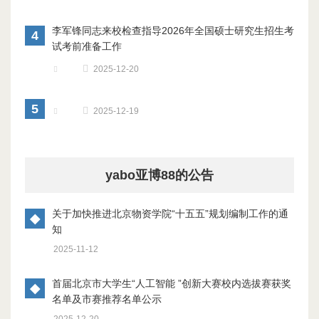
李军锋同志来校检查指导2026年全国硕士研究生招生考
4
试考前准备工作
2025-12-20
5
2025-12-19
yabo亚博88的公告
关于加快推进北京物资学院“十五五”规划编制工作的通
◆
知
2025-11-12
首届北京市大学生“人工智能 ”创新大赛校内选拔赛获奖
◆
名单及市赛推荐名单公示