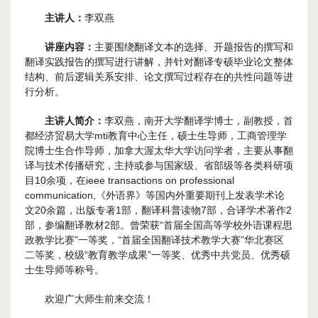
主讲人：
李双燕
讲座内容：
主要围绕翻译文本的选择、开题报告的撰写和
翻译实践报告的撰写进行讲解，并针对翻译专硕毕业论文整体
结构、前后逻辑关系安排、论文撰写过程存在的共性问题等进
行分析。
主讲人简介：
李双燕，南开大学翻译学博士，副教授，首
都经济贸易大学mti教育中心主任，硕士生导师，工商管理学
院博士生合作导师，加拿大渥太华大学访问学者，主要从事翻
译与技术传播研究，主持或参与国家级、省部级等各类科研项
目10余项，在ieee transactions on professional
communication,《外语界》等国内外重要期刊上发表学术论
文20余篇，出版专著1部，翻译科普读物7部，合译学术著作2
部，参编翻译教材2部。曾荣获“首届全国高等学校外语课程思
政教学比赛”一等奖，“首届全国翻译技术教学大赛”华北赛区
二等奖，校级“教育教学成果”一等奖、优秀中共党员、优秀硕
士生导师等称号。
欢迎广大师生前来交流！