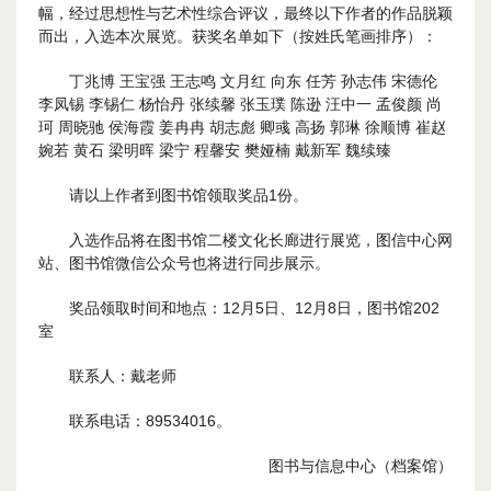
幅，经过思想性与艺术性综合评议，最终以下作者的作品脱颖
而出，入选本次展览。获奖名单如下（按姓氏笔画排序）：
丁兆博 王宝强 王志鸣 文月红 向东 任芳 孙志伟 宋德伦
李凤锡 李锡仁 杨怡丹 张续馨 张玉璞 陈逊 汪中一 孟俊颜 尚
珂 周晓驰 侯海霞 姜冉冉 胡志彪 卿彧 高扬 郭琳 徐顺博 崔赵
婉若 黄石 梁明晖 梁宁 程馨安 樊娅楠 戴新军 魏续臻
请以上作者到图书馆领取奖品1份。
入选作品将在图书馆二楼文化长廊进行展览，图信中心网
站、图书馆微信公众号也将进行同步展示。
奖品领取时间和地点：12月5日、12月8日，图书馆202
室
联系人：戴老师
联系电话：89534016。
图书与信息中心（档案馆）