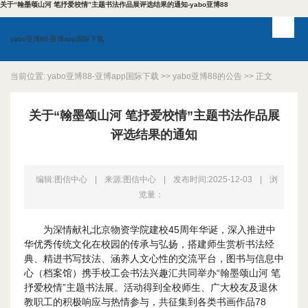
关于“翰墨颂山河 笔抒爱校情”主题书法作品展评选结果的通知-yabo亚博88
yabo亚博88-亚博app国际下载
当前位置:
yabo亚博88-亚博app国际下载
>>
yabo亚博88的公告
>> 正文
关于“翰墨颂山河 笔抒爱校情”主题书法作品展
评选结果的通知
编辑:图信中心
|
来源:图信中心
|
发布时间:2025-12-03
|
浏
览量：
为深情献礼北京物资学院建校45周年华诞，深入推进中
华优秀传统文化在校园的传承与弘扬，搭建师生赏析书法经
典、精进书写技法、涵养人文心性的交流平台，图书与信息中
心（档案馆）携手校工会书法兴趣汇共同举办“翰墨颂山河 笔
抒爱校情”主题书法展。活动得到全校师生、广大校友及退休
教职工的积极响应与热情参与，共征集到各类书画作品78