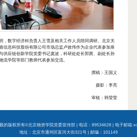
明，数字经济科负责人王雪及相关工作人员陪同调研。北京关
盾信息科技股份有限公司市场总监卢效伟作为企业代表参加座
与供应链创新学院党委书记庞波，科研处处长郭茜、副处长孙
物流学院等部门教师代表参加交流。
撰稿：王国义
摄影：李亮
审核：韩莹莹
载的版权所有©北京物资学院党委宣传部 | 电话：89534628 | 电子邮箱:
x
地址：北京市通州区富河大街321号 | 邮编：101149