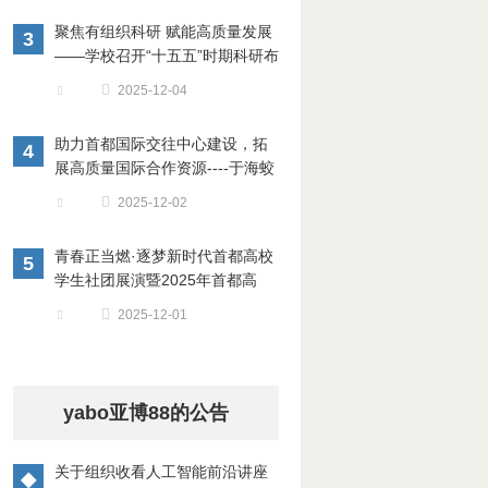
聚焦有组织科研 赋能高质量发展
3
——学校召开“十五五”时期科研布
局专家论证会
2025-12-04
助力首都国际交往中心建设，拓
4
展高质量国际合作资源----于海蛟
副院长率团出访新加坡
2025-12-02
青春正当燃·逐梦新时代首都高校
5
学生社团展演暨2025年首都高
校“学生最喜爱的社团”交流展示活
2025-12-01
动在我校成功举办
yabo亚博88的公告
关于组织收看人工智能前沿讲座
◆