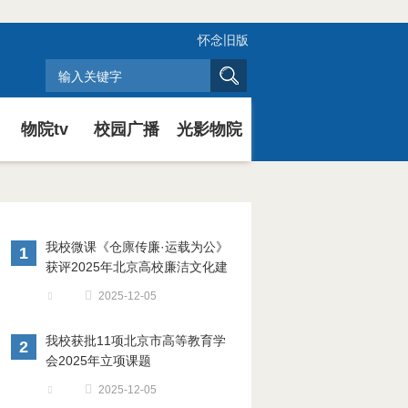
怀念旧版
物院tv
校园广播
光影物院
我校微课《仓廪传廉·运载为公》
1
获评2025年北京高校廉洁文化建
设“精品”成果
2025-12-05
我校获批11项北京市高等教育学
2
会2025年立项课题
2025-12-05