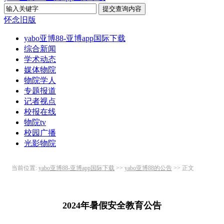
怀念旧版
yabo亚博88-亚博app国际下载
综合新闻
学术动态
媒体物院
物院学人
专题报道
记者视点
校报在线
物院tv
校园广播
光影物院
当前位置:
yabo亚博88-亚博app国际下载
>>
yabo亚博88的公告
>> 正文
2024年暑假安全教育公告