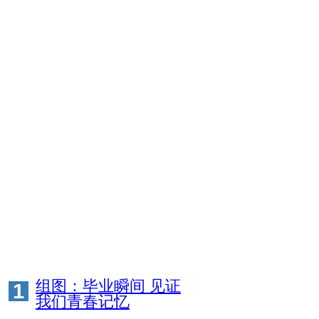
组图：毕业瞬间 见证
1
我们青春记忆