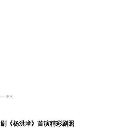
>> 正文
话剧《杨洪璋》首演精彩剧照