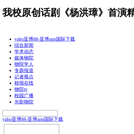
我校原创话剧《杨洪璋》首演精彩
yabo亚博88-亚博app国际下载
综合新闻
学术动态
媒体物院
物院学人
专题报道
记者视点
校报在线
物院tv
校园广播
光影物院
yabo亚博88-亚博app国际下载