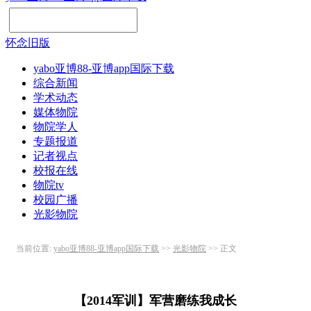
怀念旧版
yabo亚博88-亚博app国际下载
综合新闻
学术动态
媒体物院
物院学人
专题报道
记者视点
校报在线
物院tv
校园广播
光影物院
当前位置:
yabo亚博88-亚博app国际下载
>>
光影物院
>> 正文
【2014军训】军营磨练我成长