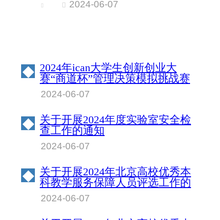
2024-06-07
2024年ican大学生创新创业大
◆
赛“商道杯”管理决策模拟挑战赛
北京物资学院校园赛成绩公示
2024-06-07
关于开展2024年度实验室安全检
◆
查工作的通知
2024-06-07
关于开展2024年北京高校优秀本
◆
科教学服务保障人员评选工作的
通知
2024-06-07