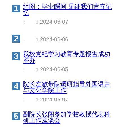
组图：毕业瞬间 见证我们青春记
1
忆
2024-06-07
2
2024-06-06
我校党纪学习教育专题报告成功
3
举办
2024-06-05
院长左敏带队调研指导外国语言
4
与文化学院工作
2024-06-07
副院长张闯参加学校教授代表科
5
研工作座谈会