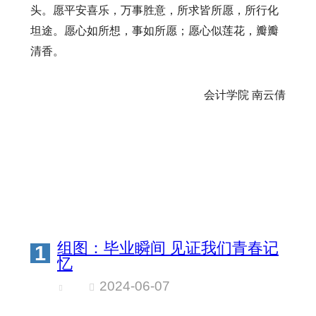
头。愿平安喜乐，万事胜意，所求皆所愿，所行化
坦途。愿心如所想，事如所愿；愿心似莲花，瓣瓣
清香。
会计学院
南云倩
组图：毕业瞬间 见证我们青春记
1
忆
2024-06-07