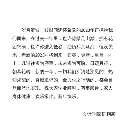
岁月流转，转眼间满怀希冀的
年正拥抱我
2023
们而来。在过去一年里，也许你踏足山巅，拥有花
团锦簇，也许你进入低谷，经历兵荒马乱，但没关
系，崭新的
即将到来。归零，更新，重启，向
2023
上，凡过往皆为序章，未来皆为可盼。日迈月征，
朝暮轮转，新的一年，一切我们所清楚预见的、热
切渴望的、真诚追求的、全力付之行动的、都会自
然而然地实现。祝大家学业顺利，万事顺遂，家人
身体健康，欢乐常伴。新年快乐。
会计学院
陈柯颖