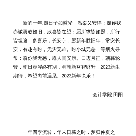
新的一年
愿日子如熏光，温柔又安详；愿你我
,
赤诚勇敢如旧，欣喜皆在望；愿所求皆如愿，所行
皆坦途，多喜乐，长安宁；愿新年胜旧年，常安长
安，有趣有盼，无灾无难。盼小城无恙，等烟火寻
常；盼你我无恙，愿人间安康。日迈月征，朝暮轮
转，昨日虚浮终有别，明朝新益智财升，
新生
2023
期待，希望向前遇见。
新年快乐！
2023
会计学院
田阳
一年四季流转，年末日暮之时，梦归仲夏之