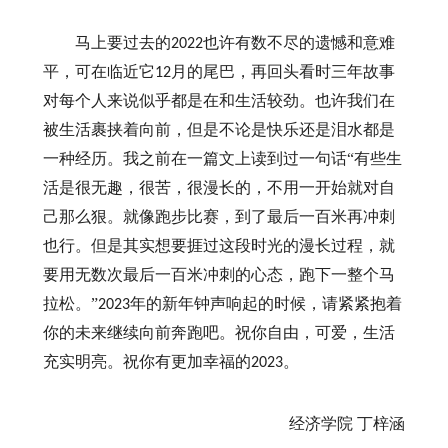
马上要过去的
也许有数不尽的遗憾和意难
2022
平，可在临近它
月的尾巴，再回头看时三年故事
12
对每个人来说似乎都是在和生活较劲。也许我们在
被生活裹挟着向前，但是不论是快乐还是泪水都是
一种经历。我之前在一篇文上读到过一句话“有些生
活是很无趣，很苦，很漫长的，不用一开始就对自
己那么狠。就像跑步比赛，到了最后一百米再冲刺
也行。但是其实想要捱过这段时光的漫长过程，就
要用无数次最后一百米冲刺的心态，跑下一整个马
拉松。”
年的新年钟声响起的时候，请紧紧抱着
2023
你的未来继续向前奔跑吧。祝你自由，可爱，生活
充实明亮。祝你有更加幸福的
。
2023
经济学院
丁梓涵