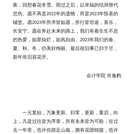
夜，回想春花冬雪。雨过之后，以幸福的结局替代
悲伤。愿不再是
年的遗憾，而是
年惊喜的
2022
2023
铺垫。愿
年所求皆如愿，所行皆坦途，喜乐，
2023
长安宁。愿在奔赴未来的路上，我们有着生生不息
的热爱，如星灿烂，如风自由。
年我们的春、
2023
夏、秋、冬，仍美好绚丽。最后祝旧事已归于尽，
新年依旧迎花开。
会计学院
肖逸鹤
一元复始，万象更新。归零，更新，重启，向
上，凡是过往皆为序章，所有未来皆为可盼，在过
去一年里，也许你踏足山巅，拥有花团锦簇，也许