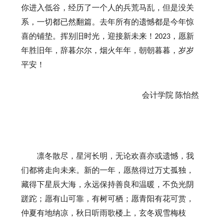
你进入低谷，经历了一个人的兵荒马乱，但是没关
系，一切都已然翻篇。去年所有的遗憾都是今年惊
喜的铺垫。挥别旧时光，迎接新未来！
，愿新
2023
年胜旧年，辞暮尔尔，烟火年年，朝朝暮暮，岁岁
平安！
会计学院
陈怡然
凛冬散尽，星河长明，无论欢喜亦或遗憾，我
们都将走向未来。新的一年，愿熬得过万丈孤独，
藏得下星辰大海，永远保持善良和温暖，不负光阴
蹉跎；愿有山可靠，有树可栖；愿青阳有花可赏，
仲夏有地纳凉，秋日听雨歌楼上，玄冬观雪梅枝