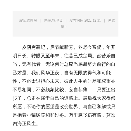
编辑:管理员
|
来源:管理员
|
发布时间:2022-12-31
|
浏览
量：
岁阴穷暮纪，启节献新芳。冬尽今宵促，年开
明日长。转眼又至年末，往昔已成定局。然苦乐自
当，无有代者，无论何时总应当感谢努力前行的自
己才是。我们风华正茂，自有无限的勇气和可能
性，不必太过担心未来。彼此人生的时差和权重亦
不尽相同，不必频频比较、妄自菲薄——只要迈出
步子，总走在属于自己的道路上。最后祝大家得偿
所愿，不论你的愿望是改变世界、与自己和解或只
是抱着小猫暖暖和和过冬。万里腾飞仍有路，莫愁
四海正风尘。