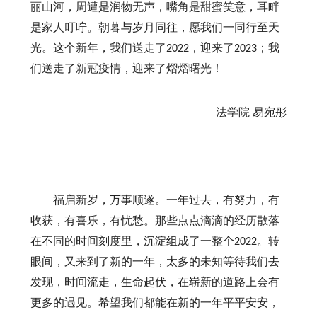
丽山河，周遭是润物无声，嘴角是甜蜜笑意，耳畔
是家人叮咛。朝暮与岁月同往，愿我们一同行至天
光。这个新年，我们送走了
，迎来了
；我
2022
2023
们送走了新冠疫情，迎来了熠熠曙光！
法学院
易宛彤
福启新岁，万事顺遂。一年过去，有努力，有
收获，有喜乐，有忧愁。那些点点滴滴的经历散落
在不同的时间刻度里，沉淀组成了一整个
。转
2022
眼间，又来到了新的一年，太多的未知等待我们去
发现，时间流走，生命起伏，在崭新的道路上会有
更多的遇见。希望我们都能在新的一年平平安安，