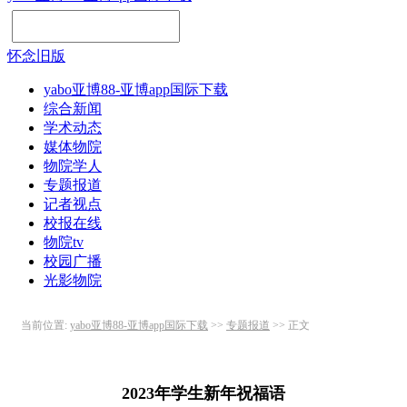
怀念旧版
yabo亚博88-亚博app国际下载
综合新闻
学术动态
媒体物院
物院学人
专题报道
记者视点
校报在线
物院tv
校园广播
光影物院
当前位置:
yabo亚博88-亚博app国际下载
>>
专题报道
>> 正文
2023年学生新年祝福语