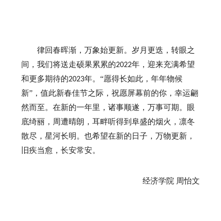
律回春晖渐，万象始更新。岁月更迭，转眼之
间，我们将送走硕果累累的
年，迎来充满希望
2022
和更多期待的
年。“愿得长如此，年年物候
2023
新”，值此新春佳节之际，祝愿屏幕前的你，幸运翩
然而至。在新的一年里，诸事顺遂，万事可期。眼
底绮丽，周遭晴朗，耳畔听得到阜盛的烟火，凛冬
散尽，星河长明。也希望在新的日子，万物更新，
旧疾当愈，长安常安。
经济学院
周怡文