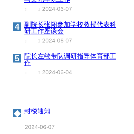
2024-06-07
副院长张闯参加学校教授代表科
4
研工作座谈会
2024-06-07
院长左敏带队调研指导体育部工
5
作
2024-06-04
封楼通知
◆
2024-06-07