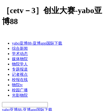
［cetv－3］创业大赛-yabo亚
博88
yabo亚博88-亚博app国际下载
综合新闻
学术动态
媒体物院
物院学人
专题报道
记者视点
校报在线
物院tv
校园广播
光影物院
yabo亚博88-亚博app国际下载