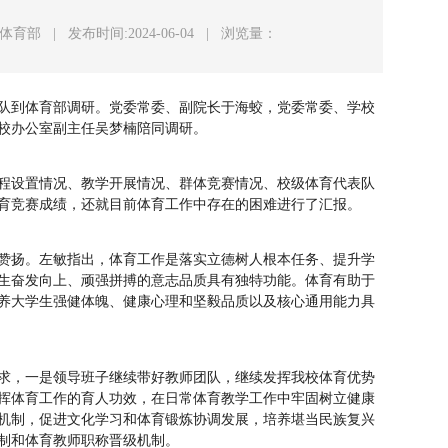
:体育部
|
发布时间:2024-06-04
|
浏览量：
带队到体育部调研。党委常委、副院长于海蛟，党委常委、学校
校办公室副主任吴梦楠陪同调研。
程设置情况、教学开展情况、群体竞赛情况、校级体育代表队
育竞赛成绩，还就目前体育工作中存在的困难进行了汇报。
赞扬。左敏指出，体育工作是落实立德树人根本任务、提升学
生奋发向上、顽强拼搏的意志品质具有独特功能。体育有助于
养大学生强健体魄、健康心理和坚毅品质以及核心通用能力具
求，一是领导班子继续带好教师团队，继续发挥我校体育优势
挥体育工作的育人功效，在日常体育教学工作中牢固树立健康
机制，促进文化学习和体育锻炼协调发展，培养堪当民族复兴
制和体育教师职称晋级机制。