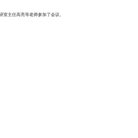
研室主任高亮等老师参加了会议。