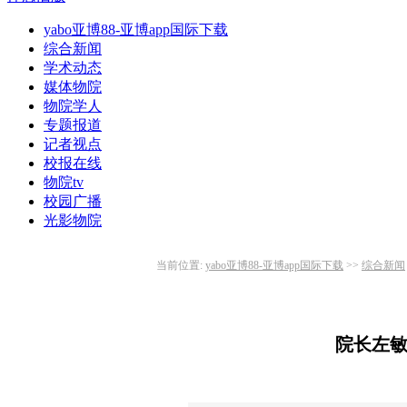
yabo亚博88-亚博app国际下载
综合新闻
学术动态
媒体物院
物院学人
专题报道
记者视点
校报在线
物院tv
校园广播
光影物院
当前位置:
yabo亚博88-亚博app国际下载
>>
综合新闻
院长左