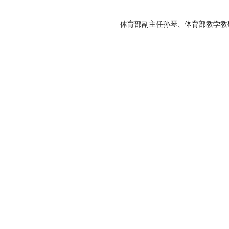
体育部副主任孙琴、体育部教学教