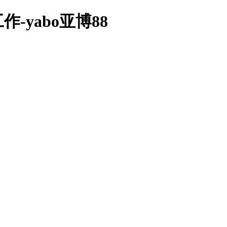
yabo亚博88