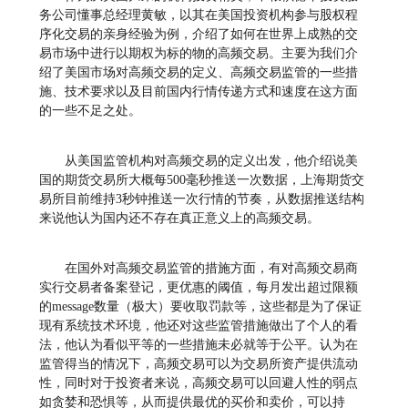
务公司懂事总经理黄敏，以其在美国投资机构参与股权程
序化交易的亲身经验为例，介绍了如何在世界上成熟的交
易市场中进行以期权为标的物的高频交易。主要为我们介
绍了美国市场对高频交易的定义、高频交易监管的一些措
施、技术要求以及目前国内行情传递方式和速度在这方面
的一些不足之处。
从美国监管机构对高频交易的定义出发，他介绍说美
国的期货交易所大概每500毫秒推送一次数据，上海期货交
易所目前维持3秒钟推送一次行情的节奏，从数据推送结构
来说他认为国内还不存在真正意义上的高频交易。
在国外对高频交易监管的措施方面，有对高频交易商
实行交易者备案登记，更优惠的阈值，每月发出超过限额
的message数量（极大）要收取罚款等，这些都是为了保证
现有系统技术环境，他还对这些监管措施做出了个人的看
法，他认为看似平等的一些措施未必就等于公平。认为在
监管得当的情况下，高频交易可以为交易所资产提供流动
性，同时对于投资者来说，高频交易可以回避人性的弱点
如贪婪和恐惧等，从而提供最优的买价和卖价，可以持