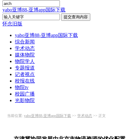
yabo亚博88-亚博app国际下载
怀念旧版
yabo亚博88-亚博app国际下载
综合新闻
学术动态
媒体物院
物院学人
专题报道
记者视点
校报在线
物院tv
校园广播
光影物院
当前位置:
yabo亚博88-亚博app国际下载
>>
学术动态
>> 正文
京津冀协同发展中北京市物流资源的优化配置