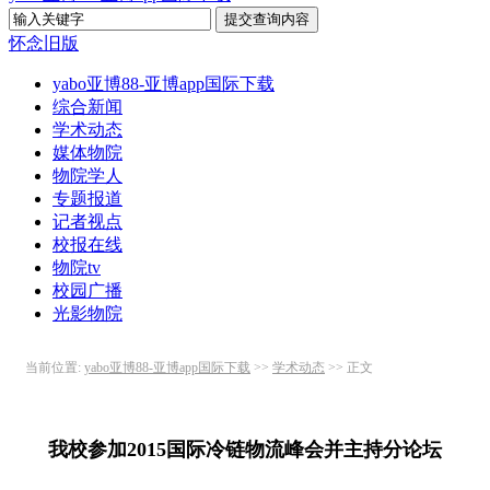
怀念旧版
yabo亚博88-亚博app国际下载
综合新闻
学术动态
媒体物院
物院学人
专题报道
记者视点
校报在线
物院tv
校园广播
光影物院
当前位置:
yabo亚博88-亚博app国际下载
>>
学术动态
>> 正文
我校参加2015国际冷链物流峰会并主持分论坛