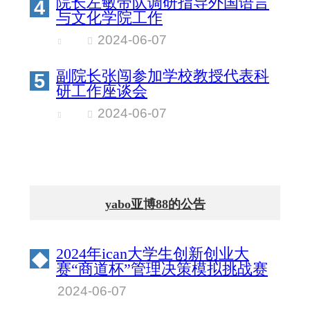
院长左敏带队调研指导外国语言
4
与文化学院工作
2024-06-07
副院长张闯参加学校教授代表科
5
研工作座谈会
2024-06-07
yabo亚博88的公告
2024年ican大学生创新创业大
◆
赛“商道杯”管理决策模拟挑战赛
北京物资学院校园赛成绩公示
2024-06-07