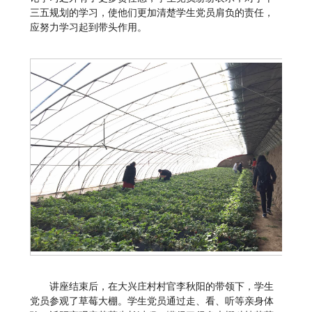
三五规划的学习，使他们更加清楚学生党员肩负的责任，
应努力学习起到带头作用。
讲座结束后，在大兴庄村村官李秋阳的带领下，学生
党员参观了草莓大棚。学生党员通过走、看、听等亲身体