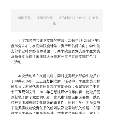
编辑:吴思
|
来源:商学院
|
发布时间:2016-03-29
|
浏览
量：
为了加强与共建党支部的交流，2016年3月23日下午1
点30分左右，在商学院会计学（资产评估师方向）学生党
支部书记叶婷婷老师带领下，商学院注资党支部学生党员
及预备党员前往宋庄镇大兴庄村开展与共建支部红色“1
1”活动。
本次活动旨在支部共建，同时提高我支部学生党员对
于中共2016年十三五规划的理解。活动中，学生党员与村
民党员，村民代表共同参加了支部会议，会议宣读了中共
十三五规划文件、2016年思想建设计划等内容，使党员更
深刻地了解了党团的职责、党风廉洁建设的必要性、以及
精神文明和思想文化建设的重要性。同时，学生党员参与
了党风廉政建设责任书的签署以及党章知识的答题，在理
论学习之外有了更多责任感，学生党员纷纷表示，对于十