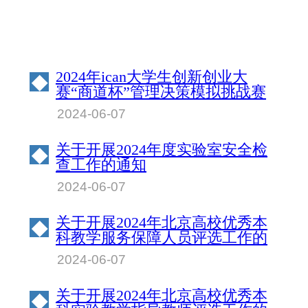
2024年ican大学生创新创业大
◆
赛“商道杯”管理决策模拟挑战赛
北京物资学院校园赛成绩公示
2024-06-07
关于开展2024年度实验室安全检
◆
查工作的通知
2024-06-07
关于开展2024年北京高校优秀本
◆
科教学服务保障人员评选工作的
通知
2024-06-07
关于开展2024年北京高校优秀本
◆