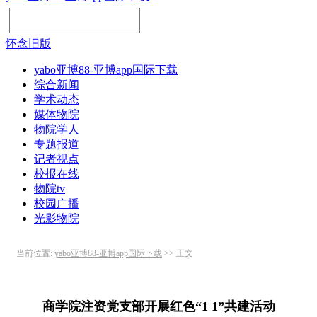
怀念旧版
yabo亚博88-亚博app国际下载
综合新闻
学术动态
媒体物院
物院学人
专题报道
记者视点
校报在线
物院tv
校园广播
光影物院
当前位置:
yabo亚博88-亚博app国际下载
>> 正文
商学院注资党支部开展红色“1 1”共建活动