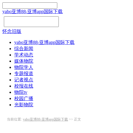
yabo亚博88-亚博app国际下载
怀念旧版
yabo亚博88-亚博app国际下载
综合新闻
学术动态
媒体物院
物院学人
专题报道
记者视点
校报在线
物院tv
校园广播
光影物院
当前位置:
yabo亚博88-亚博app国际下载
>> 正文