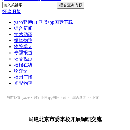
怀念旧版
yabo亚博88-亚博app国际下载
综合新闻
学术动态
媒体物院
物院学人
专题报道
记者视点
校报在线
物院tv
校园广播
光影物院
当前位置:
yabo亚博88-亚博app国际下载
>>
综合新闻
>> 正文
民建北京市委来校开展调研交流