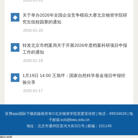
2026-01-20
关于举办2026年全国企业竞争模拟大赛北京物资学院研
◆
究生组校园赛的通知
2026-01-20
转发北京市档案局关于开展2026年度档案科研项目申报
◆
工作的通知
2026-01-19
1月19日 14:00 王旭坪：国家自然科学基金项目申报经
◆
验分享
2026-01-17
亚博app国际下载的版权所有©北京物资学院党委宣传部 | 电话：89534628 | 电
子邮箱:
xcb@bwu.edu.cn
地址：北京市通州区富河大街321号 | 邮编：101149
网站地图