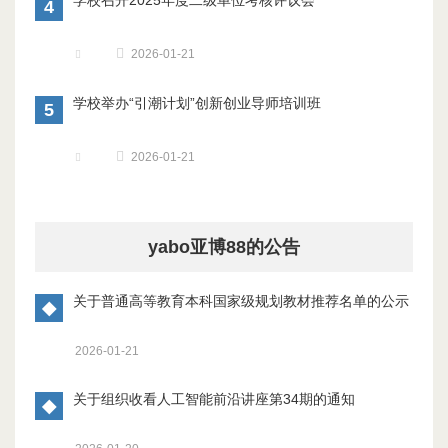
4
2026-01-21
学校举办“引潮计划”创新创业导师培训班
5
2026-01-21
yabo亚博88的公告
关于普通高等教育本科国家级规划教材推荐名单的公示
◆
2026-01-21
关于组织收看人工智能前沿讲座第34期的通知
◆