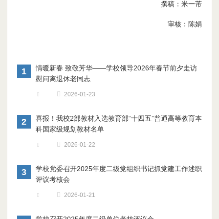
撰稿：米一芾
审核：陈娟
情暖新春 致敬芳华——学校领导2026年春节前夕走访
1
慰问离退休老同志
2026-01-23
喜报！我校2部教材入选教育部“十四五”普通高等教育本
2
科国家级规划教材名单
2026-01-22
学校党委召开2025年度二级党组织书记抓党建工作述职
3
评议考核会
2026-01-21
学校召开2025年度二级单位考核评议会