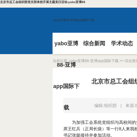
北京市总工会组织部党支部来校开展主题党日活动-yabo亚博88
yabo亚博88-亚博app国际下载
yabo亚博
综合新闻
学术动态
当前位置:
yabo亚博88-亚博app国际下载
>>
综合新
88-亚博
北京市总工会组
app国际下
编辑:组织部
|
来源
载
为加强工会系统党组织与高校间的交
席王红兵（正局长级）等一行8人来我
书记张懿接待并参加活动。