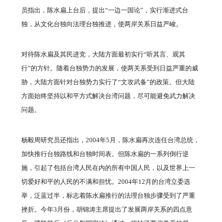
员指出，陈水扁上台后，提出“一边一国论”，实行渐进式台
独，从文化台独向法理台独推进，使两岸关系日益严峻。
对待陈水扁及其民进党，大陆方面最初实行“听其言、观其
行”的方针。随着台独势力的发展，使两关系受到日益严重的威
胁，大陆方面针对台独势力实行了“文攻武备”的政策。但大陆
方面始终坚持以和平方式解决台湾问题，尽可能避免武力解决
问题。
杨毅周研究员还指出，2004年5月，陈水扁再次连任台湾总统，
加快推行台独路线和台独时间表。但陈水扁的一系列倒行逆
施，引起了包括台湾人民在内的所有中国人民，以及世界上一
切爱好和平的人民的不满和担忧。2004年12月的台湾立委选
举，泛蓝过半，标志着陈水扁推行的法理台独步骤受到了严重
挫折。今年3月份，胡锦涛主席提出了发展两岸关系的四点意