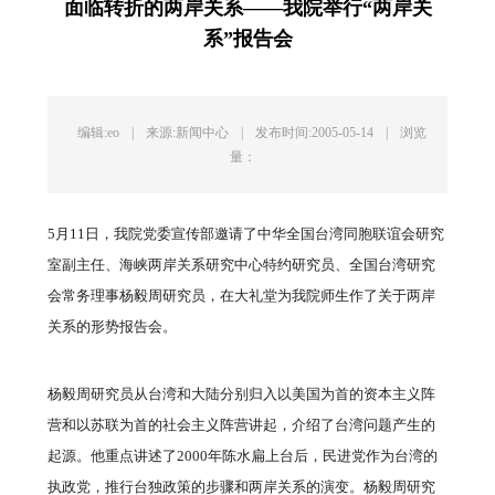
面临转折的两岸关系——我院举行“两岸关
系”报告会
编辑:eo
|
来源:新闻中心
|
发布时间:2005-05-14
|
浏览
量：
5月11日，我院党委宣传部邀请了中华全国台湾同胞联谊会研究
室副主任、海峡两岸关系研究中心特约研究员、全国台湾研究
会常务理事杨毅周研究员，在大礼堂为我院师生作了关于两岸
关系的形势报告会。
杨毅周研究员从台湾和大陆分别归入以美国为首的资本主义阵
营和以苏联为首的社会主义阵营讲起，介绍了台湾问题产生的
起源。他重点讲述了2000年陈水扁上台后，民进党作为台湾的
执政党，推行台独政策的步骤和两岸关系的演变。杨毅周研究