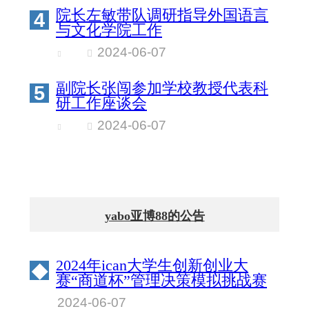
院长左敏带队调研指导外国语言
4
与文化学院工作
2024-06-07
副院长张闯参加学校教授代表科
5
研工作座谈会
2024-06-07
yabo亚博88的公告
2024年ican大学生创新创业大
◆
赛“商道杯”管理决策模拟挑战赛
北京物资学院校园赛成绩公示
2024-06-07