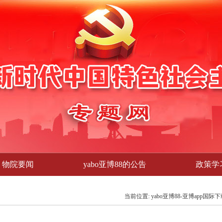
物院要闻
yabo亚博88的公告
政策学
当前位置:
yabo亚博88-亚博app国际