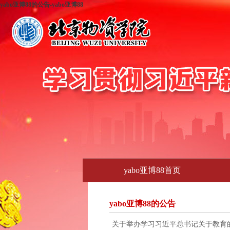
yabo亚博88的公告-yabo亚博88
yabo亚博88首页
yabo亚博88的公告
关于举办学习习近平总书记关于教育