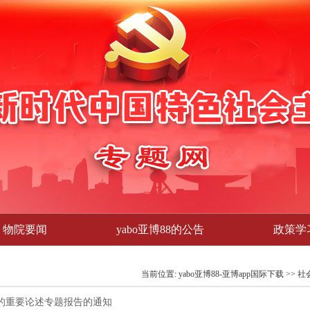
物院要闻
yabo亚博88的公告
政策学
当前位置:
yabo亚博88-亚博app国际下载
>>
社
的重要论述专题报告的通知