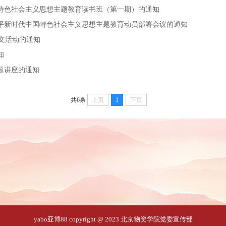
特色社会主义思想主题教育读书班（第一期）的通知
平新时代中国特色社会主义思想主题教育动员部署会议的通知
征文活动的通知
知
题讲座的通知
共6条
上页
1
下页
yabo亚博88 copyright @ 2023 北京物资学院党委宣传部