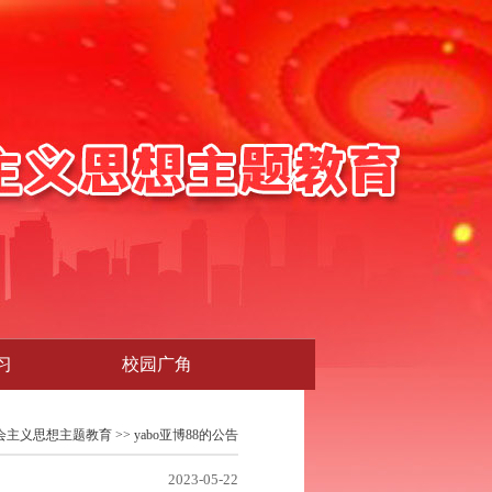
习
校园广角
会主义思想主题教育
>>
yabo亚博88的公告
2023-05-22