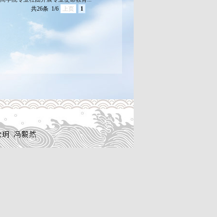
共26条
1/6
上页
1