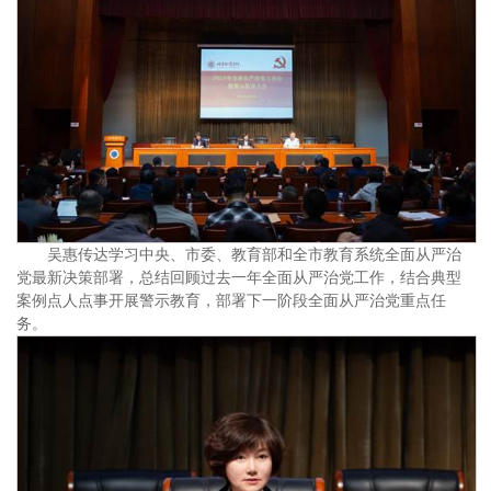
吴惠传达学习中央、市委、教育部和全市教育系统全面从严治
党最新决策部署，总结回顾过去一年全面从严治党工作，结合典型
案例点人点事开展警示教育，部署下一阶段全面从严治党重点任
务。