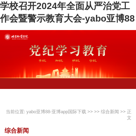
学校召开2024年全面从严治党工
作会暨警示教育大会-yabo亚博88
当前位置:
yabo亚博88-亚博app国际下载
>> >>
综合新闻
>> 正
文
综合新闻