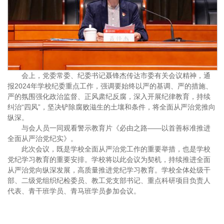
会上，党委常委、纪委书记聂锋杰传达市委有关会议精神，通
报2024年学校纪委重点工作，强调要始终以严的基调、严的措施、
严的氛围强化政治监督、正风肃纪反腐，深入开展纪律教育，持续
纠治“四风”，坚决铲除腐败滋生的土壤和条件，将全面从严治党推向
纵深。
与会人员一同观看警示教育片《必由之路——以首善标准推进
全面从严治党纪实》。
此次会议，既是学校全面从严治党工作的重要举措，也是学校
党纪学习教育的重要安排。学校将以此会议为契机，持续推进全面
从严治党向纵深发展，高质量推进党纪学习教育。学校全体处级干
部、二级党组织纪检委员、教工党支部书记、重点科研项目负责人
代表、青干班学员、青马班学员参加会议。