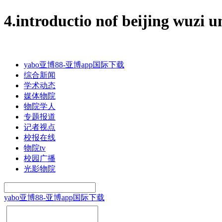
4.introductio nof beijing 
yabo亚博88-亚博app国际下载
综合新闻
学术动态
媒体物院
物院学人
专题报道
记者视点
校报在线
物院tv
校园广播
光影物院
yabo亚博88-亚博app国际下载