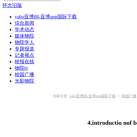
怀念旧版
yabo亚博88-亚博app国际下载
综合新闻
学术动态
媒体物院
物院学人
专题报道
记者视点
校报在线
物院tv
校园广播
光影物院
当前位置:
yabo亚博88-亚博app国际下载
>>
校园广播
4.introductio no