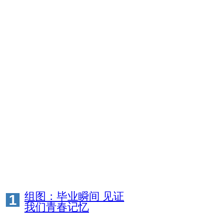
组图：毕业瞬间 见证
1
我们青春记忆