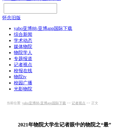
怀念旧版
yabo亚博88-亚博app国际下载
综合新闻
学术动态
媒体物院
物院学人
专题报道
记者视点
校报在线
物院tv
校园广播
光影物院
当前位置:
yabo亚博88-亚博app国际下载
>>
记者视点
>> 正文
2021年物院大学生记者眼中的物院之“最”