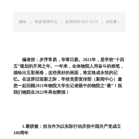
编辑:
|
来源:新闻中心
|
发布时间:2021-12-31
|
浏览量：
编者按：
岁序常易，华章日新。
2021年，是学校“十
四
五”规划的开局之年。一年
来
，
全体物院人用奋斗的画笔，
描绘出五彩画卷，这些美好的画面，将定格成永恒的记
忆
。
在这辞旧迎新之际，学校党委宣传部（新闻中心）邀
您一起回顾2
021
年物院大学生记者眼中的物院之“最”！祝
我们物院在2
022
年再创辉煌！
1
.
最骄傲：担当作为
以实际行动庆祝中国共产党成立
1
00
周年