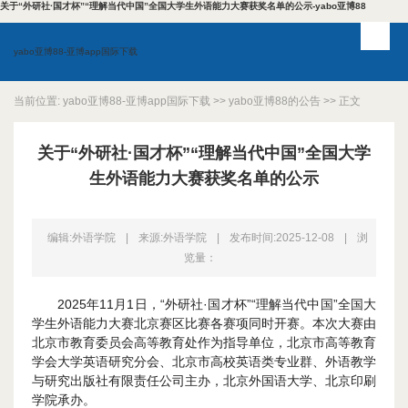
关于“外研社·国才杯”“理解当代中国”全国大学生外语能力大赛获奖名单的公示-yabo亚博88
yabo亚博88-亚博app国际下载
当前位置:
yabo亚博88-亚博app国际下载
>>
yabo亚博88的公告
>> 正文
关于“外研社·国才杯”“理解当代中国”全国大学
生外语能力大赛获奖名单的公示
编辑:外语学院
|
来源:外语学院
|
发布时间:2025-12-08
|
浏
览量：
2025年11月1日，“外研社·国才杯”“理解当代中国”全国大
学生外语能力大赛北京赛区比赛各赛项同时开赛。本次大赛由
北京市教育委员会高等教育处作为指导单位，北京市高等教育
学会大学英语研究分会、北京市高校英语类专业群、外语教学
与研究出版社有限责任公司主办，北京外国语大学、北京印刷
学院承办。