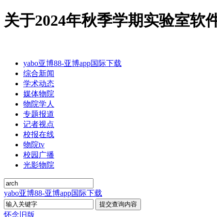
关于2024年秋季学期实验室软件
yabo亚博88-亚博app国际下载
综合新闻
学术动态
媒体物院
物院学人
专题报道
记者视点
校报在线
物院tv
校园广播
光影物院
yabo亚博88-亚博app国际下载
怀念旧版