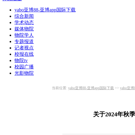
yabo亚博88-亚博app国际下载
综合新闻
学术动态
媒体物院
物院学人
专题报道
记者视点
校报在线
物院tv
校园广播
光影物院
当前位置:
yabo亚博88-亚博app国际下载
>>
yabo亚
关于2024年