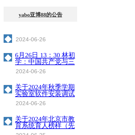
yabo亚博88的公告
◆
2024-06-26
6月26日 13：30 林初
◆
学：中国共产党与三
峡工程专题讲座
2024-06-26
关于2024年秋季学期
◆
实验室软件安装调试
的通知
2024-06-26
关于2024年北京市教
◆
育系统育人榜样（先
锋）推荐公示