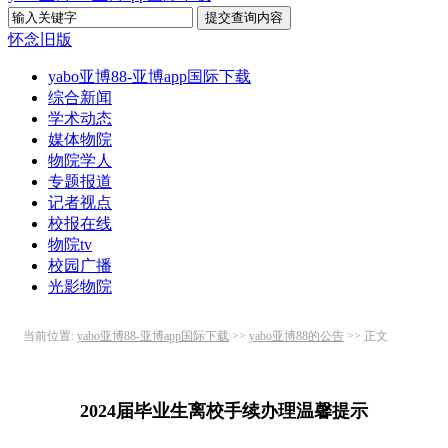
怀念旧版
yabo亚博88-亚博app国际下载
综合新闻
学术动态
媒体物院
物院学人
专题报道
记者视点
校报在线
物院tv
校园广播
光影物院
当前位置:
yabo亚博88-亚博app国际下载
>>
yabo亚博88的公告
>> 正文
2024届毕业生离校手续办理温馨提示