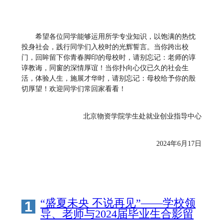
希望各位同学能够运用所学专业知识，以饱满的热忱
投身社会，践行同学们入校时的光辉誓言。当你跨出校
门，回眸留下你青春脚印的母校时，请别忘记：老师的谆
谆教诲，同窗的深情厚谊！当你扑向心仪已久的社会生
活，体验人生，施展才华时，请别忘记：母校给予你的殷
切厚望！欢迎同学们常回家看看！
北京物资学院学生处就业创业指导中心
2024年6月17日
“盛夏未央 不说再见”——学校领
1
导、老师与2024届毕业生合影留