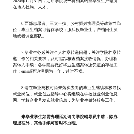
2024年12月31日，之后学院统一将档案转至毕业生户籍所
在地人社局、人才。
6.西部志愿者、三支一扶、乡村振兴协理员等政策性岗
位，毕业生档案可暂存学校；服兵役毕业生，户档回生源
地或者调至部队。
7.毕业生务必关注个人档案转递问题，关注学院档案转
递工作的相关要求，及时追踪核查档案接收情况，办理档
案转入手续；各学院要做好毕业生档案转递凭证的存档工
作；ems邮寄追溯期为一年，过时不候。
8.请在毕业离校时尚未落实去向的毕业生继续积极寻找
就业岗位，就业创业指导中心将继续在学校就业创业信息
网、学校企业号发布就业信息，为毕业生做好服务工作。
未毕业学生如需办理延期请向学院辅导员申请，除办
理退宿外，其他手续可暂时不办理。