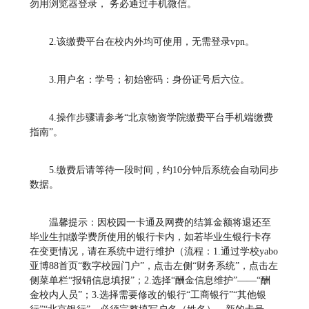
勿用浏览器登录， 务必通过手机微信。
2.该缴费平台在校内外均可使用，无需登录vpn。
3.用户名：学号；初始密码：身份证号后六位。
4.操作步骤请参考“北京物资学院缴费平台手机端缴费
指南”。
5.缴费后请等待一段时间，约10分钟后系统会自动同步
数据。
温馨提示：因校园一卡通及网费的结算金额将退还至
毕业生扣缴学费所使用的银行卡内，如若毕业生银行卡存
在变更情况，请在系统中进行维护（流程：1.通过学校yabo
亚博88首页“数字校园门户”，点击左侧“财务系统”，点击左
侧菜单栏“报销信息填报”；2.选择“酬金信息维护”——“酬
金校内人员”；3.选择需要修改的银行“工商银行”“其他银