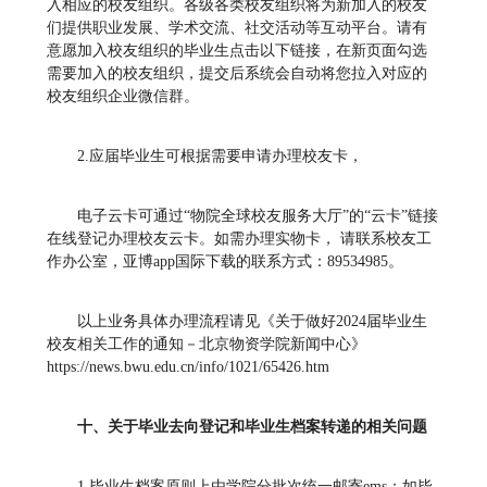
入相应的校友组织。各级各类校友组织将为新加入的校友
们提供职业发展、学术交流、社交活动等互动平台。请有
意愿加入校友组织的毕业生点击以下链接，在新页面勾选
需要加入的校友组织，提交后系统会自动将您拉入对应的
校友组织企业微信群。
2.应届毕业生可根据需要申请办理校友卡，
电子云卡可通过“物院全球校友服务大厅”的“云卡”链接
在线登记办理校友云卡。如需办理实物卡， 请联系校友工
作办公室，亚博app国际下载的联系方式：89534985。
以上业务具体办理流程请见《关于做好2024届毕业生
校友相关工作的通知－北京物资学院新闻中心》
https://news.bwu.edu.cn/info/1021/65426.htm
十、关于毕业去向登记和毕业生档案转递的相关问题
1.毕业生档案原则上由学院分批次统一邮寄ems；如毕