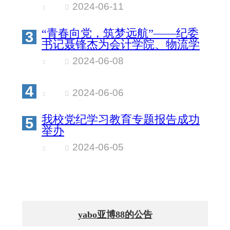
2024-06-11
“青春向党，筑梦远航”——纪委
3
书记聂锋杰为会计学院、物流学
院2024届毕业生党员讲授毕业
2024-06-08
前“最后一堂党课”
4
2024-06-06
我校党纪学习教育专题报告成功
5
举办
2024-06-05
yabo亚博88的公告