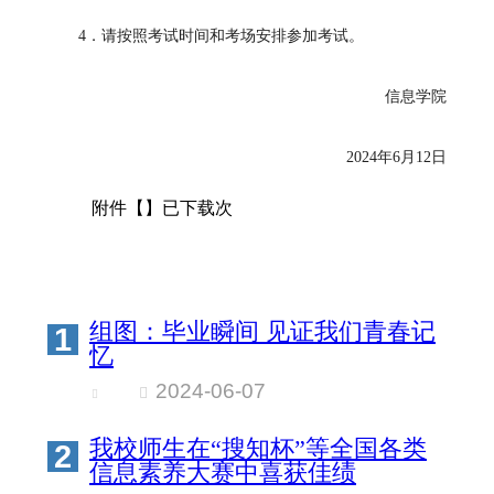
4．请按照考试时间和考场安排参加考试。
信息学院
2024年6月12日
附件【】已下载次
组图：毕业瞬间 见证我们青春记
1
忆
2024-06-07
我校师生在“搜知杯”等全国各类
2
信息素养大赛中喜获佳绩