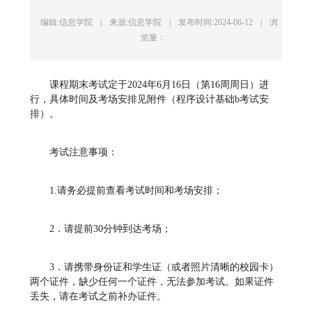
编辑:信息学院
|
来源:信息学院
|
发布时间:2024-06-12
|
浏
览量：
课程期末考试定于2024年6月16日（第16周周日）进
行，具体时间及考场安排见附件（程序设计基础b考试安
排）。
考试注意事项：
1.请务必提前查看考试时间和考场安排；
2．请提前30分钟到达考场；
3．请携带身份证和学生证（或者照片清晰的校园卡）
两个证件，缺少任何一个证件，无法参加考试。如果证件
丢失，请在考试之前补办证件。