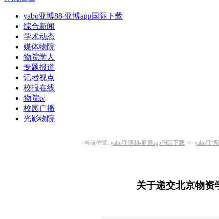
yabo亚博88-亚博app国际下载
综合新闻
学术动态
媒体物院
物院学人
专题报道
记者视点
校报在线
物院tv
校园广播
光影物院
当前位置:
yabo亚博88-亚博app国际下载
>>
yabo亚
关于递交北京物资