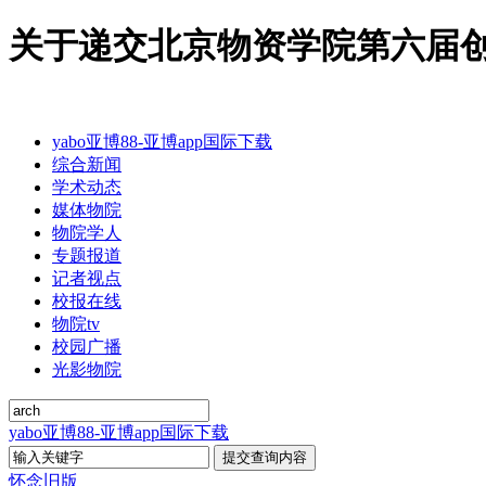
关于递交北京物资学院第六届创业
yabo亚博88-亚博app国际下载
综合新闻
学术动态
媒体物院
物院学人
专题报道
记者视点
校报在线
物院tv
校园广播
光影物院
yabo亚博88-亚博app国际下载
怀念旧版