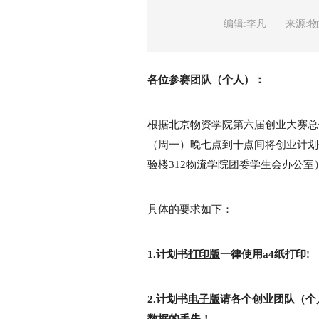
编辑:李凡
|
来源:
各位参赛团队（个人）：
根据北京物资学院第六届创业大赛总体
（周一）晚七点到十点间将创业计划
验楼312物流学院团委学生会办公室
具体的要求如下：
1.
计划书
打印版
一律使用a4纸打印!
2.
计划书
电子版
请各个创业团队（个
数据的丢失！