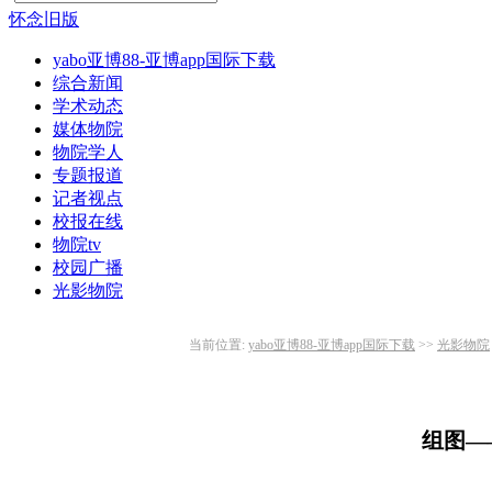
怀念旧版
yabo亚博88-亚博app国际下载
综合新闻
学术动态
媒体物院
物院学人
专题报道
记者视点
校报在线
物院tv
校园广播
光影物院
当前位置:
yabo亚博88-亚博app国际下载
>>
光影物院
组图—