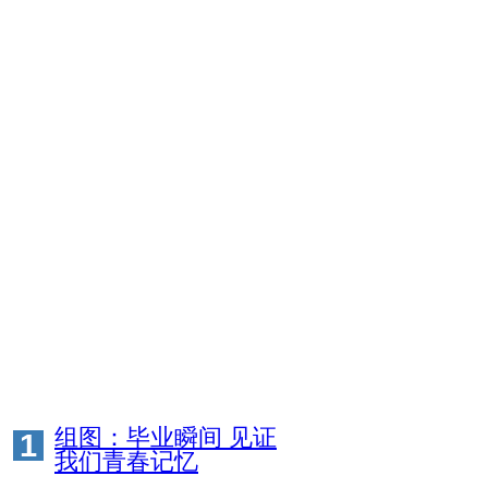
组图：毕业瞬间 见证
1
我们青春记忆