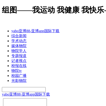
组图——我运动 我健康 我快乐-y
yabo亚博88-亚博app国际下载
综合新闻
学术动态
媒体物院
物院学人
专题报道
记者视点
校报在线
物院tv
校园广播
光影物院
yabo亚博88-亚博app国际下载