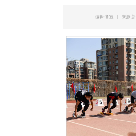
编辑:鲁宣
|
来源: